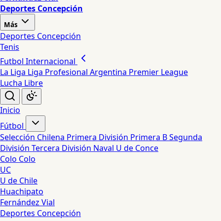
Deportes Concepción
Más
Deportes Concepción
Tenis
Futbol Internacional
La Liga
Liga Profesional Argentina
Premier League
Lucha Libre
Inicio
Fútbol
Selección Chilena
Primera División
Primera B
Segunda
División
Tercera División
Naval
U de Conce
Colo Colo
UC
U de Chile
Huachipato
Fernández Vial
Deportes Concepción