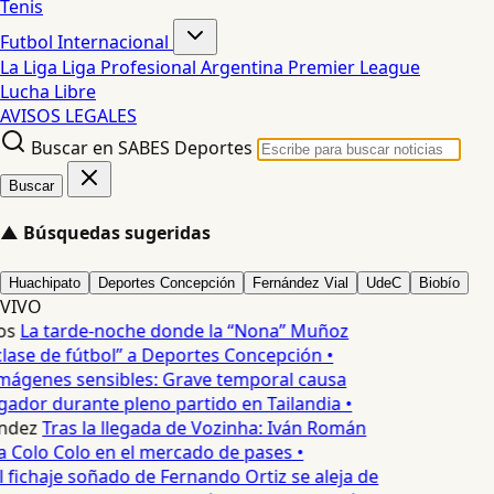
Tenis
Futbol Internacional
La Liga
Liga Profesional Argentina
Premier League
Lucha Libre
AVISOS LEGALES
Buscar en SABES Deportes
Buscar
▲
Búsquedas sugeridas
Huachipato
Deportes Concepción
Fernández Vial
UdeC
Biobío
VIVO
os
La tarde-noche donde la “Nona” Muñoz
lase de fútbol” a Deportes Concepción •
mágenes sensibles: Grave temporal causa
ador durante pleno partido en Tailandia •
ndez
Tras la llegada de Vozinha: Iván Román
a Colo Colo en el mercado de pases •
l fichaje soñado de Fernando Ortiz se aleja de