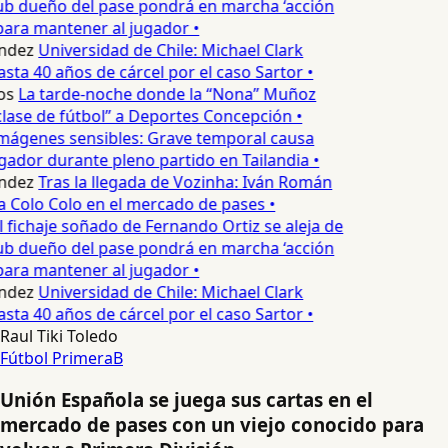
ub dueño del pase pondrá en marcha ‘acción
para mantener al jugador •
ndez
Universidad de Chile: Michael Clark
asta 40 años de cárcel por el caso Sartor •
os
La tarde-noche donde la “Nona” Muñoz
lase de fútbol” a Deportes Concepción •
mágenes sensibles: Grave temporal causa
ador durante pleno partido en Tailandia •
ndez
Tras la llegada de Vozinha: Iván Román
a Colo Colo en el mercado de pases •
l fichaje soñado de Fernando Ortiz se aleja de
ub dueño del pase pondrá en marcha ‘acción
para mantener al jugador •
ndez
Universidad de Chile: Michael Clark
asta 40 años de cárcel por el caso Sartor •
Raul Tiki Toledo
Fútbol
PrimeraB
Unión Española se juega sus cartas en el
mercado de pases con un viejo conocido para