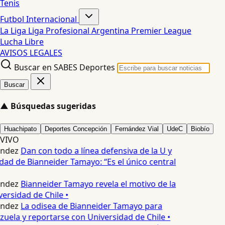
Tenis
Futbol Internacional
La Liga
Liga Profesional Argentina
Premier League
Lucha Libre
AVISOS LEGALES
Buscar en SABES Deportes
Buscar
▲
Búsquedas sugeridas
Huachipato
Deportes Concepción
Fernández Vial
UdeC
Biobío
VIVO
ndez
Dan con todo a línea defensiva de la U y
dad de Bianneider Tamayo: “Es el único central
ndez
Bianneider Tamayo revela el motivo de la
ersidad de Chile •
ndez
La odisea de Bianneider Tamayo para
zuela y reportarse con Universidad de Chile •