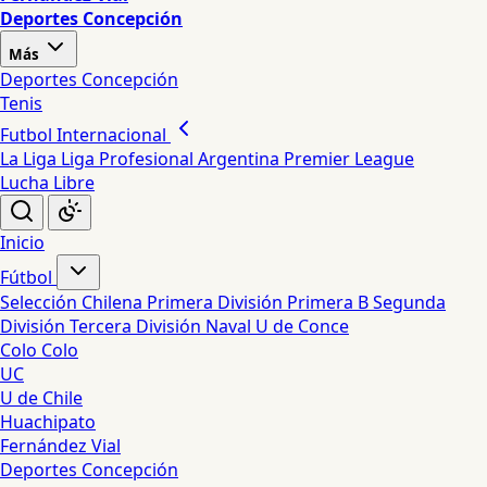
Deportes Concepción
Más
Deportes Concepción
Tenis
Futbol Internacional
La Liga
Liga Profesional Argentina
Premier League
Lucha Libre
Inicio
Fútbol
Selección Chilena
Primera División
Primera B
Segunda
División
Tercera División
Naval
U de Conce
Colo Colo
UC
U de Chile
Huachipato
Fernández Vial
Deportes Concepción