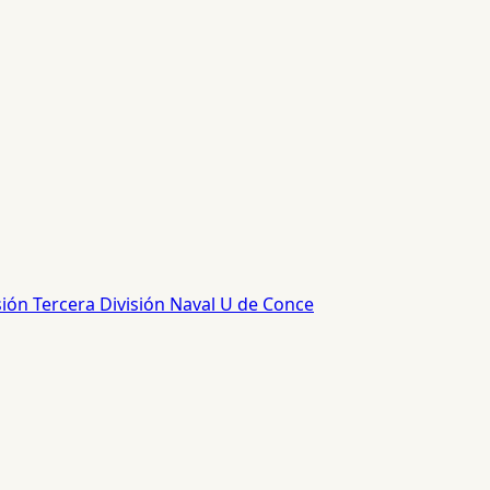
sión
Tercera División
Naval
U de Conce