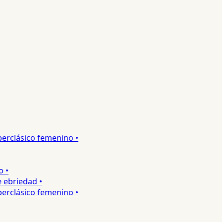
rclásico femenino •
•
ebriedad •
rclásico femenino •