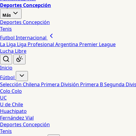
Deportes Concepción
Más
Deportes Concepción
Tenis
Futbol Internacional
La Liga
Liga Profesional Argentina
Premier League
Lucha Libre
Inicio
Fútbol
Selección Chilena
Primera División
Primera B
Segunda Divi
Colo Colo
UC
U de Chile
Huachipato
Fernández Vial
Deportes Concepción
Tenis