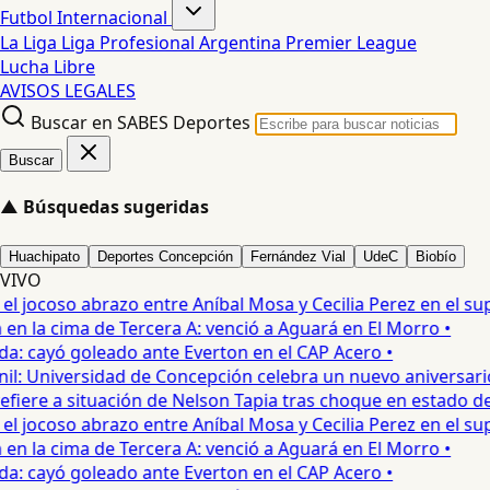
Futbol Internacional
La Liga
Liga Profesional Argentina
Premier League
Lucha Libre
AVISOS LEGALES
Buscar en SABES Deportes
Buscar
▲
Búsquedas sugeridas
Huachipato
Deportes Concepción
Fernández Vial
UdeC
Biobío
VIVO
 jocoso abrazo entre Aníbal Mosa y Cecilia Perez en el supe
 la cima de Tercera A: venció a Aguará en El Morro •
: cayó goleado ante Everton en el CAP Acero •
: Universidad de Concepción celebra un nuevo aniversario 
iere a situación de Nelson Tapia tras choque en estado de 
 jocoso abrazo entre Aníbal Mosa y Cecilia Perez en el supe
 la cima de Tercera A: venció a Aguará en El Morro •
: cayó goleado ante Everton en el CAP Acero •