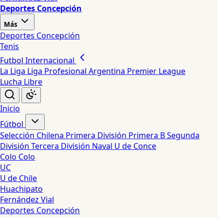
Deportes Concepción
Más
Deportes Concepción
Tenis
Futbol Internacional
La Liga
Liga Profesional Argentina
Premier League
Lucha Libre
Inicio
Fútbol
Selección Chilena
Primera División
Primera B
Segunda
División
Tercera División
Naval
U de Conce
Colo Colo
UC
U de Chile
Huachipato
Fernández Vial
Deportes Concepción