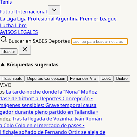
Tenis
Futbol Internacional
La Liga
Liga Profesional Argentina
Premier League
Lucha Libre
AVISOS LEGALES
Buscar en SABES Deportes
Buscar
▲
Búsquedas sugeridas
Huachipato
Deportes Concepción
Fernández Vial
UdeC
Biobío
VIVO
os
La tarde-noche donde la “Nona” Muñoz
lase de fútbol” a Deportes Concepción •
mágenes sensibles: Grave temporal causa
ador durante pleno partido en Tailandia •
ndez
Tras la llegada de Vozinha: Iván Román
a Colo Colo en el mercado de pases •
l fichaje soñado de Fernando Ortiz se aleja de