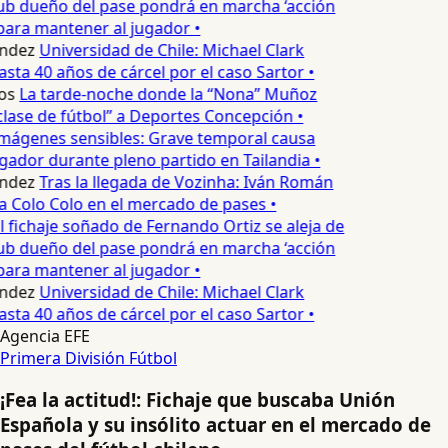
lub dueño del pase pondrá en marcha ‘acción
para mantener al jugador •
ndez
Universidad de Chile: Michael Clark
asta 40 años de cárcel por el caso Sartor •
os
La tarde-noche donde la “Nona” Muñoz
lase de fútbol” a Deportes Concepción •
mágenes sensibles: Grave temporal causa
ador durante pleno partido en Tailandia •
ndez
Tras la llegada de Vozinha: Iván Román
a Colo Colo en el mercado de pases •
l fichaje soñado de Fernando Ortiz se aleja de
lub dueño del pase pondrá en marcha ‘acción
para mantener al jugador •
ndez
Universidad de Chile: Michael Clark
asta 40 años de cárcel por el caso Sartor •
Agencia EFE
Primera División
Fútbol
¡Fea la actitud!: Fichaje que buscaba Unión
Española y su insólito actuar en el mercado de