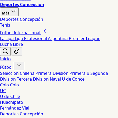
Deportes Concepción
Más
Deportes Concepción
Tenis
Futbol Internacional
La Liga
Liga Profesional Argentina
Premier League
Lucha Libre
Inicio
Fútbol
Selección Chilena
Primera División
Primera B
Segunda
División
Tercera División
Naval
U de Conce
Colo Colo
UC
U de Chile
Huachipato
Fernández Vial
Deportes Concepción