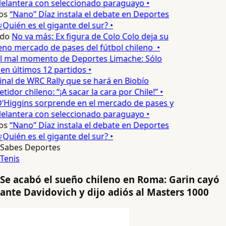
elantera con seleccionado paraguayo •
os
“Nano” Díaz instala el debate en Deportes
Quién es el gigante del sur? •
edo
No va más: Ex figura de Colo Colo deja su
no mercado de pases del fútbol chileno •
l mal momento de Deportes Limache: Sólo
 en últimos 12 partidos •
inal de WRC Rally que se hará en Biobío
dor chileno: “¡A sacar la cara por Chile!” •
’Higgins sorprende en el mercado de pases y
elantera con seleccionado paraguayo •
os
“Nano” Díaz instala el debate en Deportes
Quién es el gigante del sur? •
Sabes Deportes
Tenis
Se acabó el sueño chileno en Roma: Garin cayó
ante Davidovich y dijo adiós al Masters 1000