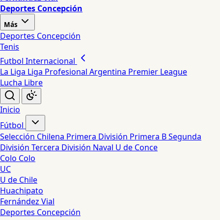
Deportes Concepción
Más
Deportes Concepción
Tenis
Futbol Internacional
La Liga
Liga Profesional Argentina
Premier League
Lucha Libre
Inicio
Fútbol
Selección Chilena
Primera División
Primera B
Segunda
División
Tercera División
Naval
U de Conce
Colo Colo
UC
U de Chile
Huachipato
Fernández Vial
Deportes Concepción