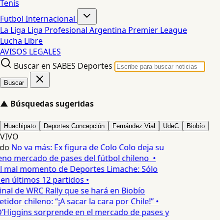
Tenis
Futbol Internacional
La Liga
Liga Profesional Argentina
Premier League
Lucha Libre
AVISOS LEGALES
Buscar en SABES Deportes
Buscar
▲
Búsquedas sugeridas
Huachipato
Deportes Concepción
Fernández Vial
UdeC
Biobío
VIVO
edo
No va más: Ex figura de Colo Colo deja su
no mercado de pases del fútbol chileno •
l mal momento de Deportes Limache: Sólo
 en últimos 12 partidos •
inal de WRC Rally que se hará en Biobío
dor chileno: “¡A sacar la cara por Chile!” •
’Higgins sorprende en el mercado de pases y