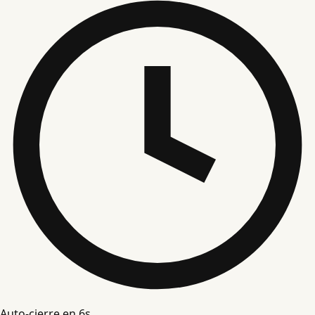
Auto-cierre en
5
s