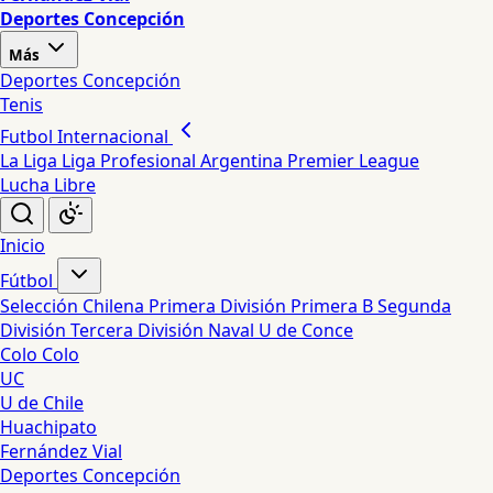
Deportes Concepción
Más
Deportes Concepción
Tenis
Futbol Internacional
La Liga
Liga Profesional Argentina
Premier League
Lucha Libre
Inicio
Fútbol
Selección Chilena
Primera División
Primera B
Segunda
División
Tercera División
Naval
U de Conce
Colo Colo
UC
U de Chile
Huachipato
Fernández Vial
Deportes Concepción