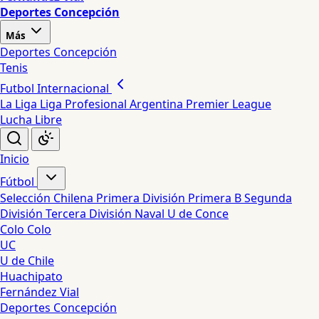
Deportes Concepción
Más
Deportes Concepción
Tenis
Futbol Internacional
La Liga
Liga Profesional Argentina
Premier League
Lucha Libre
Inicio
Fútbol
Selección Chilena
Primera División
Primera B
Segunda
División
Tercera División
Naval
U de Conce
Colo Colo
UC
U de Chile
Huachipato
Fernández Vial
Deportes Concepción