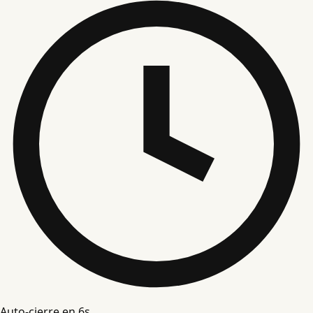
Auto-cierre en
5
s