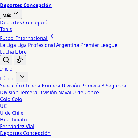
Deportes Concepción
Más
Deportes Concepción
Tenis
Futbol Internacional
La Liga
Liga Profesional Argentina
Premier League
Lucha Libre
Inicio
Fútbol
Selección Chilena
Primera División
Primera B
Segunda
División
Tercera División
Naval
U de Conce
Colo Colo
UC
U de Chile
Huachipato
Fernández Vial
Deportes Concepción