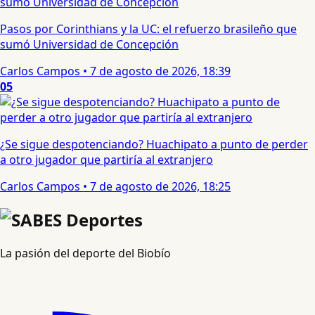
Pasos por Corinthians y la UC: el refuerzo brasileño que
sumó Universidad de Concepción
Carlos Campos
•
7 de agosto de 2026, 18:39
05
¿Se sigue despotenciando? Huachipato a punto de perder
a otro jugador que partiría al extranjero
Carlos Campos
•
7 de agosto de 2026, 18:25
La pasión del deporte del Biobío