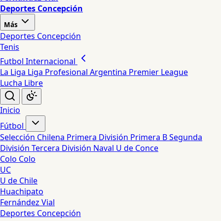
Deportes Concepción
Más
Deportes Concepción
Tenis
Futbol Internacional
La Liga
Liga Profesional Argentina
Premier League
Lucha Libre
Inicio
Fútbol
Selección Chilena
Primera División
Primera B
Segunda
División
Tercera División
Naval
U de Conce
Colo Colo
UC
U de Chile
Huachipato
Fernández Vial
Deportes Concepción