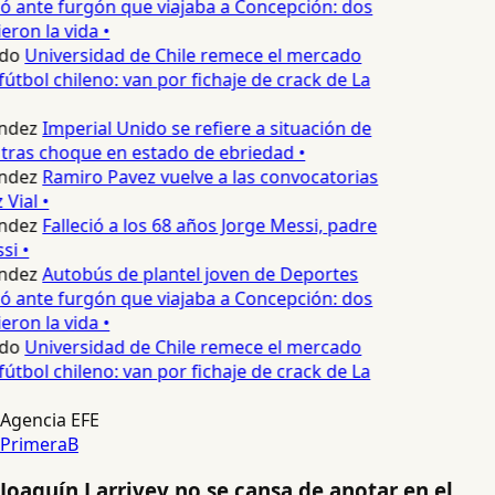
 ante furgón que viajaba a Concepción: dos
ron la vida •
do
Universidad de Chile remece el mercado
útbol chileno: van por fichaje de crack de La
ndez
Imperial Unido se refiere a situación de
tras choque en estado de ebriedad •
ndez
Ramiro Pavez vuelve a las convocatorias
Vial •
ndez
Falleció a los 68 años Jorge Messi, padre
i •
ndez
Autobús de plantel joven de Deportes
 ante furgón que viajaba a Concepción: dos
ron la vida •
do
Universidad de Chile remece el mercado
útbol chileno: van por fichaje de crack de La
Agencia EFE
PrimeraB
Joaquín Larrivey no se cansa de anotar en el