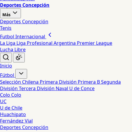
Deportes Concepción
Más
Deportes Concepción
Tenis
Futbol Internacional
La Liga
Liga Profesional Argentina
Premier League
Lucha Libre
Inicio
Fútbol
Selección Chilena
Primera División
Primera B
Segunda
División
Tercera División
Naval
U de Conce
Colo Colo
UC
U de Chile
Huachipato
Fernández Vial
Deportes Concepción