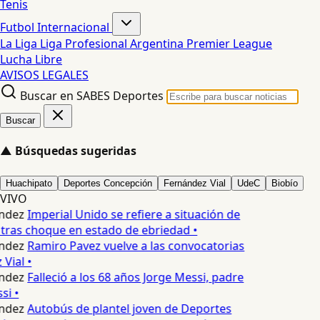
Tenis
Futbol Internacional
La Liga
Liga Profesional Argentina
Premier League
Lucha Libre
AVISOS LEGALES
Buscar en SABES Deportes
Buscar
▲
Búsquedas sugeridas
Huachipato
Deportes Concepción
Fernández Vial
UdeC
Biobío
VIVO
ndez
Imperial Unido se refiere a situación de
tras choque en estado de ebriedad •
ndez
Ramiro Pavez vuelve a las convocatorias
Vial •
ndez
Falleció a los 68 años Jorge Messi, padre
i •
ndez
Autobús de plantel joven de Deportes