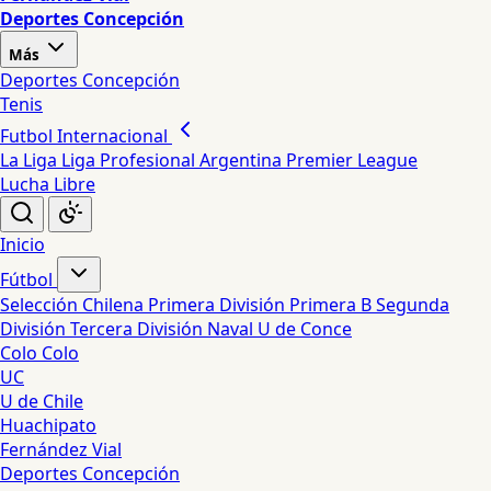
Deportes Concepción
Más
Deportes Concepción
Tenis
Futbol Internacional
La Liga
Liga Profesional Argentina
Premier League
Lucha Libre
Inicio
Fútbol
Selección Chilena
Primera División
Primera B
Segunda
División
Tercera División
Naval
U de Conce
Colo Colo
UC
U de Chile
Huachipato
Fernández Vial
Deportes Concepción