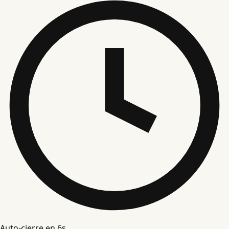
Auto-cierre en
5
s