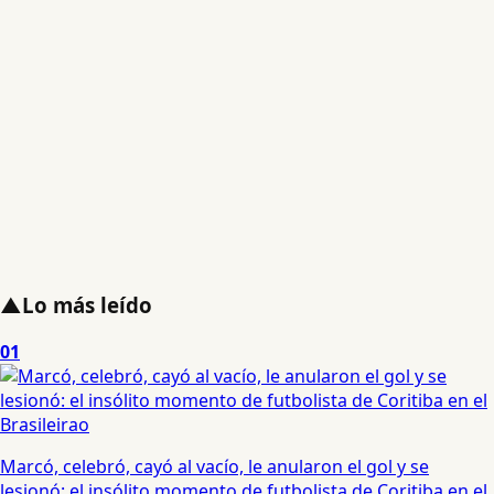
▲
Lo más leído
01
Marcó, celebró, cayó al vacío, le anularon el gol y se
lesionó: el insólito momento de futbolista de Coritiba en el