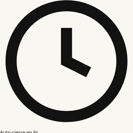
Auto-cierre en
5
s