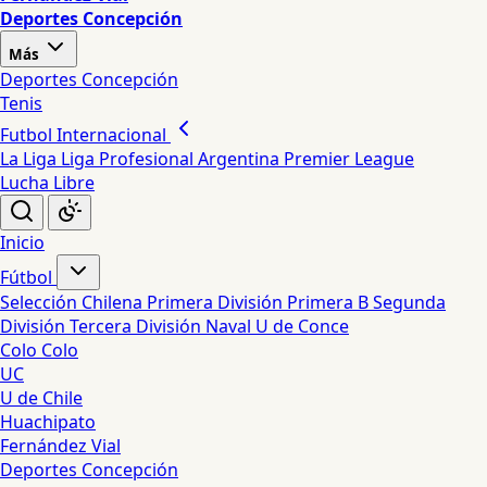
Deportes Concepción
Más
Deportes Concepción
Tenis
Futbol Internacional
La Liga
Liga Profesional Argentina
Premier League
Lucha Libre
Inicio
Fútbol
Selección Chilena
Primera División
Primera B
Segunda
División
Tercera División
Naval
U de Conce
Colo Colo
UC
U de Chile
Huachipato
Fernández Vial
Deportes Concepción