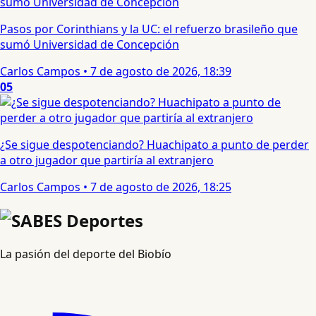
Pasos por Corinthians y la UC: el refuerzo brasileño que
sumó Universidad de Concepción
Carlos Campos
•
7 de agosto de 2026, 18:39
05
¿Se sigue despotenciando? Huachipato a punto de perder
a otro jugador que partiría al extranjero
Carlos Campos
•
7 de agosto de 2026, 18:25
La pasión del deporte del Biobío