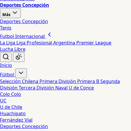
Deportes Concepción
Más
Deportes Concepción
Tenis
Futbol Internacional
La Liga
Liga Profesional Argentina
Premier League
Lucha Libre
Inicio
Fútbol
Selección Chilena
Primera División
Primera B
Segunda
División
Tercera División
Naval
U de Conce
Colo Colo
UC
U de Chile
Huachipato
Fernández Vial
Deportes Concepción