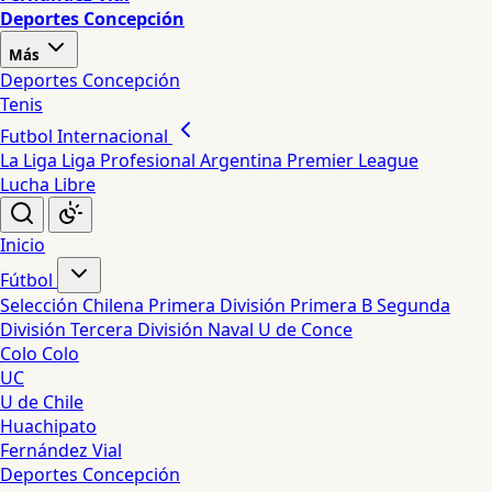
Deportes Concepción
Más
Deportes Concepción
Tenis
Futbol Internacional
La Liga
Liga Profesional Argentina
Premier League
Lucha Libre
Inicio
Fútbol
Selección Chilena
Primera División
Primera B
Segunda
División
Tercera División
Naval
U de Conce
Colo Colo
UC
U de Chile
Huachipato
Fernández Vial
Deportes Concepción