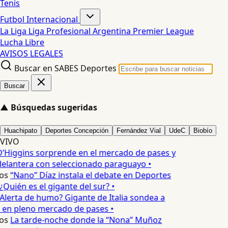
Tenis
Futbol Internacional
La Liga
Liga Profesional Argentina
Premier League
Lucha Libre
AVISOS LEGALES
Buscar en SABES Deportes
Buscar
▲
Búsquedas sugeridas
Huachipato
Deportes Concepción
Fernández Vial
UdeC
Biobío
VIVO
’Higgins sorprende en el mercado de pases y
delantera con seleccionado paraguayo •
os
“Nano” Díaz instala el debate en Deportes
Quién es el gigante del sur? •
Alerta de humo? Gigante de Italia sondea a
 en pleno mercado de pases •
os
La tarde-noche donde la “Nona” Muñoz