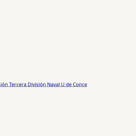
sión
Tercera División
Naval
U de Conce