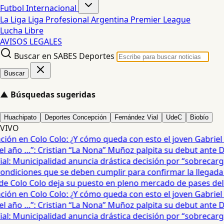
Futbol Internacional
La Liga
Liga Profesional Argentina
Premier League
Lucha Libre
AVISOS LEGALES
Buscar en SABES Deportes
Buscar
▲
Búsquedas sugeridas
Huachipato
Deportes Concepción
Fernández Vial
UdeC
Biobío
VIVO
ón en Colo Colo: ¿Y cómo queda con esto el joven Gabriel Ma
año …”: Cristian “La Nona” Muñoz palpita su debut ante De
: Municipalidad anuncia drástica decisión por “sobrecarga”
diciones que se deben cumplir para confirmar la llegada de
e Colo Colo deja su puesto en pleno mercado de pases del fú
ón en Colo Colo: ¿Y cómo queda con esto el joven Gabriel Ma
año …”: Cristian “La Nona” Muñoz palpita su debut ante De
: Municipalidad anuncia drástica decisión por “sobrecarga”