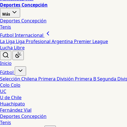
Deportes Concepción
Más
Deportes Concepción
Tenis
Futbol Internacional
La Liga
Liga Profesional Argentina
Premier League
Lucha Libre
Inicio
Fútbol
Selección Chilena
Primera División
Primera B
Segunda Divi
Colo Colo
UC
U de Chile
Huachipato
Fernández Vial
Deportes Concepción
Tenis