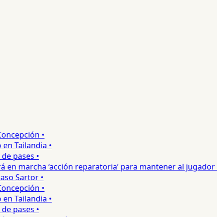
ncepción •
 Tailandia •
e pases •
 en marcha ‘acción reparatoria’ para mantener al jugador •
o Sartor •
ncepción •
 Tailandia •
e pases •