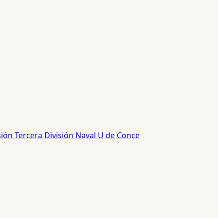
sión
Tercera División
Naval
U de Conce