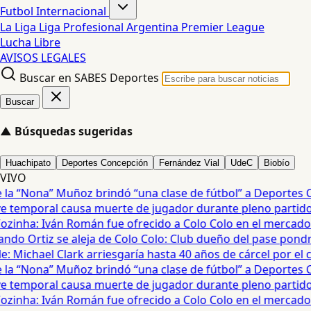
Futbol Internacional
La Liga
Liga Profesional Argentina
Premier League
Lucha Libre
AVISOS LEGALES
Buscar en SABES Deportes
Buscar
▲
Búsquedas sugeridas
Huachipato
Deportes Concepción
Fernández Vial
UdeC
Biobío
VIVO
a “Nona” Muñoz brindó “una clase de fútbol” a Deportes Co
temporal causa muerte de jugador durante pleno partido en
ozinha: Iván Román fue ofrecido a Colo Colo en el mercado d
do Ortiz se aleja de Colo Colo: Club dueño del pase pondrá
 Michael Clark arriesgaría hasta 40 años de cárcel por el cas
a “Nona” Muñoz brindó “una clase de fútbol” a Deportes Co
temporal causa muerte de jugador durante pleno partido en
ozinha: Iván Román fue ofrecido a Colo Colo en el mercado d