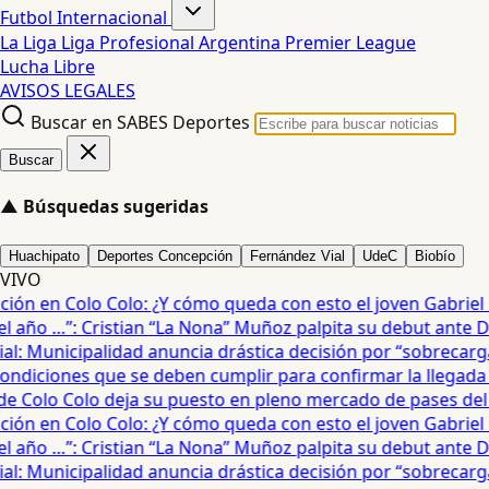
Futbol Internacional
La Liga
Liga Profesional Argentina
Premier League
Lucha Libre
AVISOS LEGALES
Buscar en SABES Deportes
Buscar
▲
Búsquedas sugeridas
Huachipato
Deportes Concepción
Fernández Vial
UdeC
Biobío
VIVO
ón en Colo Colo: ¿Y cómo queda con esto el joven Gabriel Mau
año …”: Cristian “La Nona” Muñoz palpita su debut ante De
: Municipalidad anuncia drástica decisión por “sobrecarga” 
diciones que se deben cumplir para confirmar la llegada de
 Colo Colo deja su puesto en pleno mercado de pases del fú
ón en Colo Colo: ¿Y cómo queda con esto el joven Gabriel Mau
año …”: Cristian “La Nona” Muñoz palpita su debut ante De
: Municipalidad anuncia drástica decisión por “sobrecarga” 