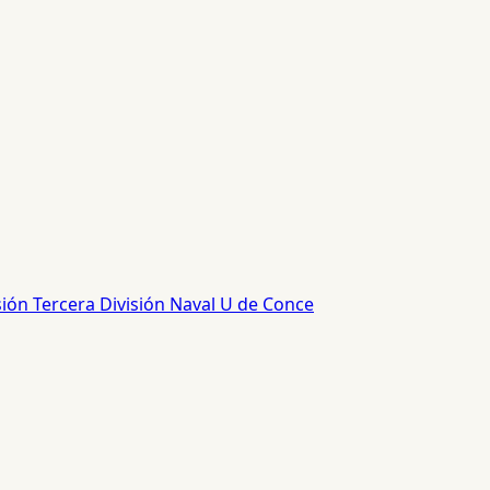
sión
Tercera División
Naval
U de Conce