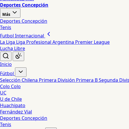
Deportes Concepción
Más
Deportes Concepción
Tenis
Futbol Internacional
La Liga
Liga Profesional Argentina
Premier League
Lucha Libre
Inicio
Fútbol
Selección Chilena
Primera División
Primera B
Segunda Divi
Colo Colo
UC
U de Chile
Huachipato
Fernández Vial
Deportes Concepción
Tenis