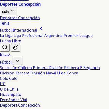
Deportes Concepción
Más
Deportes Concepción
Tenis
Futbol Internacional
La Liga
Liga Profesional Argentina
Premier League
Lucha Libre
Inicio
Fútbol
Selección Chilena
Primera División
Primera B
Segunda
División
Tercera División
Naval
U de Conce
Colo Colo
UC
U de Chile
Huachipato
Fernández Vial
Deportes Concepción