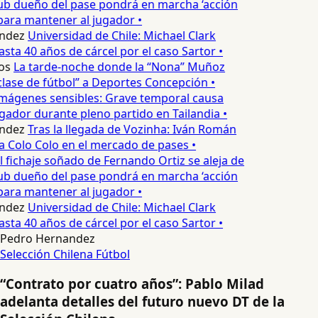
ub dueño del pase pondrá en marcha ‘acción
para mantener al jugador •
ndez
Universidad de Chile: Michael Clark
asta 40 años de cárcel por el caso Sartor •
os
La tarde-noche donde la “Nona” Muñoz
lase de fútbol” a Deportes Concepción •
mágenes sensibles: Grave temporal causa
ador durante pleno partido en Tailandia •
ndez
Tras la llegada de Vozinha: Iván Román
a Colo Colo en el mercado de pases •
l fichaje soñado de Fernando Ortiz se aleja de
ub dueño del pase pondrá en marcha ‘acción
para mantener al jugador •
ndez
Universidad de Chile: Michael Clark
asta 40 años de cárcel por el caso Sartor •
Pedro Hernandez
Selección Chilena
Fútbol
“Contrato por cuatro años”: Pablo Milad
adelanta detalles del futuro nuevo DT de la