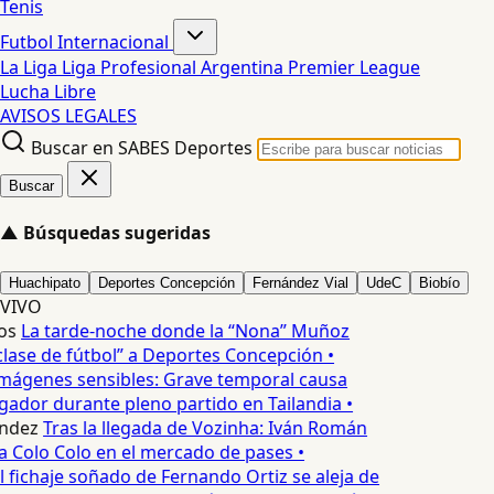
Tenis
Futbol Internacional
La Liga
Liga Profesional Argentina
Premier League
Lucha Libre
AVISOS LEGALES
Buscar en SABES Deportes
Buscar
▲
Búsquedas sugeridas
Huachipato
Deportes Concepción
Fernández Vial
UdeC
Biobío
VIVO
os
La tarde-noche donde la “Nona” Muñoz
lase de fútbol” a Deportes Concepción •
mágenes sensibles: Grave temporal causa
ador durante pleno partido en Tailandia •
ndez
Tras la llegada de Vozinha: Iván Román
a Colo Colo en el mercado de pases •
l fichaje soñado de Fernando Ortiz se aleja de