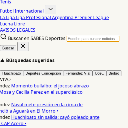
Tenis
Futbol Internacional
La Liga
Liga Profesional Argentina
Premier League
Lucha Libre
AVISOS LEGALES
Buscar en SABES Deportes
Buscar
▲
Búsquedas sugeridas
Huachipato
Deportes Concepción
Fernández Vial
UdeC
Biobío
VIVO
ndez
Momento bullalbo: el jocoso abrazo
Mosa y Cecilia Perez en el superclásico
ndez
Naval mete presión en la cima de
nció a Aguará en El Morro •
ndez
Huachipato sin salida: cayó goleado ante
 CAP Acero •