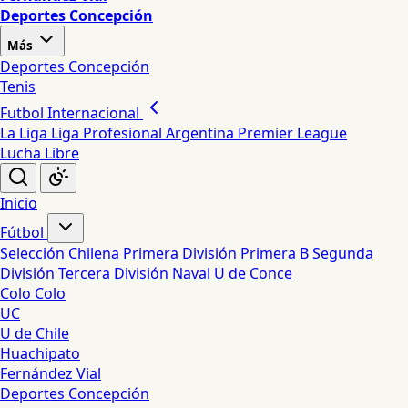
Deportes Concepción
Más
Deportes Concepción
Tenis
Futbol Internacional
La Liga
Liga Profesional Argentina
Premier League
Lucha Libre
Inicio
Fútbol
Selección Chilena
Primera División
Primera B
Segunda
División
Tercera División
Naval
U de Conce
Colo Colo
UC
U de Chile
Huachipato
Fernández Vial
Deportes Concepción