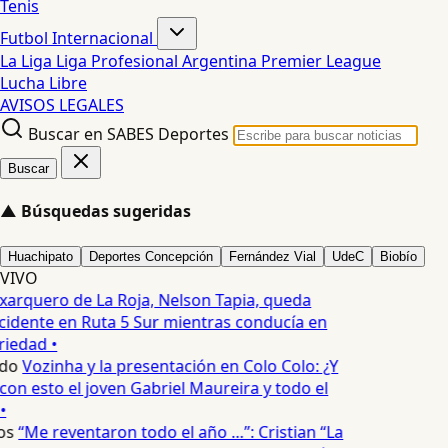
Tenis
Futbol Internacional
La Liga
Liga Profesional Argentina
Premier League
Lucha Libre
AVISOS LEGALES
Buscar en SABES Deportes
Buscar
▲
Búsquedas sugeridas
Huachipato
Deportes Concepción
Fernández Vial
UdeC
Biobío
VIVO
xarquero de La Roja, Nelson Tapia, queda
cidente en Ruta 5 Sur mientras conducía en
iedad •
do
Vozinha y la presentación en Colo Colo: ¿Y
n esto el joven Gabriel Maureira y todo el
•
os
“Me reventaron todo el año …”: Cristian “La