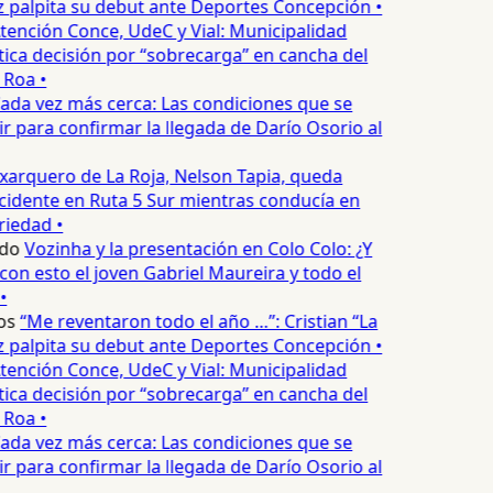
palpita su debut ante Deportes Concepción •
tención Conce, UdeC y Vial: Municipalidad
ica decisión por “sobrecarga” en cancha del
 Roa •
ada vez más cerca: Las condiciones que se
 para confirmar la llegada de Darío Osorio al
xarquero de La Roja, Nelson Tapia, queda
cidente en Ruta 5 Sur mientras conducía en
iedad •
do
Vozinha y la presentación en Colo Colo: ¿Y
n esto el joven Gabriel Maureira y todo el
•
os
“Me reventaron todo el año …”: Cristian “La
palpita su debut ante Deportes Concepción •
tención Conce, UdeC y Vial: Municipalidad
ica decisión por “sobrecarga” en cancha del
 Roa •
ada vez más cerca: Las condiciones que se
 para confirmar la llegada de Darío Osorio al