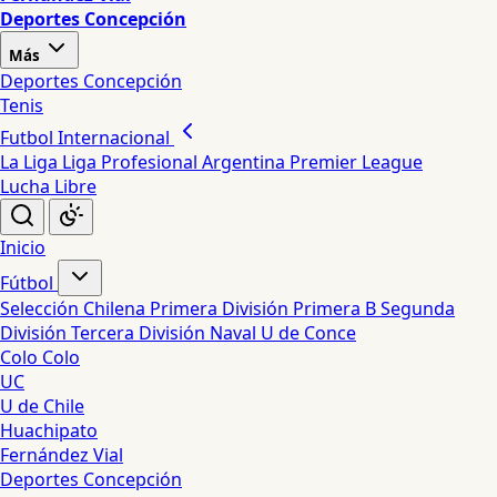
Deportes Concepción
Más
Deportes Concepción
Tenis
Futbol Internacional
La Liga
Liga Profesional Argentina
Premier League
Lucha Libre
Inicio
Fútbol
Selección Chilena
Primera División
Primera B
Segunda
División
Tercera División
Naval
U de Conce
Colo Colo
UC
U de Chile
Huachipato
Fernández Vial
Deportes Concepción