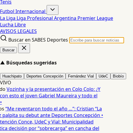
Tenis
Futbol Internacional
La Liga
Liga Profesional Argentina
Premier League
Lucha Libre
AVISOS LEGALES
Buscar en SABES Deportes
Buscar
▲
Búsquedas sugeridas
Huachipato
Deportes Concepción
Fernández Vial
UdeC
Biobío
VIVO
do
Vozinha y la presentación en Colo Colo: ¿Y
n esto el joven Gabriel Maureira y todo el
•
os
“Me reventaron todo el año …”: Cristian “La
palpita su debut ante Deportes Concepción •
tención Conce, UdeC y Vial: Municipalidad
ica decisión por “sobrecarga” en cancha del