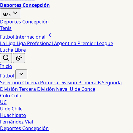
Deportes Concepción
Más
Deportes Concepción
Tenis
Futbol Internacional
La Liga
Liga Profesional Argentina
Premier League
Lucha Libre
Inicio
Fútbol
Selección Chilena
Primera División
Primera B
Segunda
División
Tercera División
Naval
U de Conce
Colo Colo
UC
U de Chile
Huachipato
Fernández Vial
Deportes Concepción