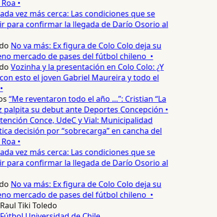
 Roa •
ada vez más cerca: Las condiciones que se
 para confirmar la llegada de Darío Osorio al
do
No va más: Ex figura de Colo Colo deja su
no mercado de pases del fútbol chileno •
do
Vozinha y la presentación en Colo Colo: ¿Y
n esto el joven Gabriel Maureira y todo el
•
os
“Me reventaron todo el año …”: Cristian “La
palpita su debut ante Deportes Concepción •
tención Conce, UdeC y Vial: Municipalidad
ica decisión por “sobrecarga” en cancha del
 Roa •
ada vez más cerca: Las condiciones que se
 para confirmar la llegada de Darío Osorio al
do
No va más: Ex figura de Colo Colo deja su
no mercado de pases del fútbol chileno •
Raul Tiki Toledo
Fútbol
Universidad de Chile