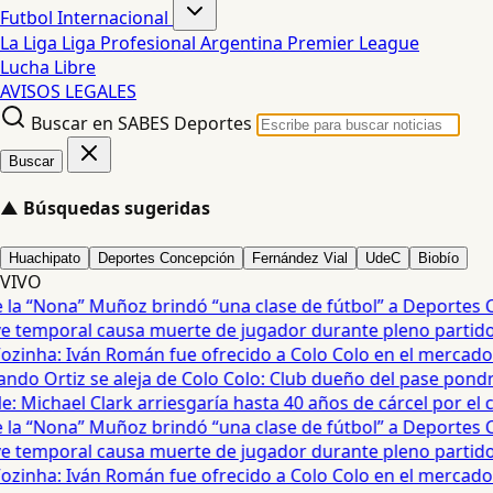
Futbol Internacional
La Liga
Liga Profesional Argentina
Premier League
Lucha Libre
AVISOS LEGALES
Buscar en SABES Deportes
Buscar
▲
Búsquedas sugeridas
Huachipato
Deportes Concepción
Fernández Vial
UdeC
Biobío
VIVO
a “Nona” Muñoz brindó “una clase de fútbol” a Deportes Co
temporal causa muerte de jugador durante pleno partido en
ozinha: Iván Román fue ofrecido a Colo Colo en el mercado d
do Ortiz se aleja de Colo Colo: Club dueño del pase pondrá
 Michael Clark arriesgaría hasta 40 años de cárcel por el cas
a “Nona” Muñoz brindó “una clase de fútbol” a Deportes Co
temporal causa muerte de jugador durante pleno partido en
ozinha: Iván Román fue ofrecido a Colo Colo en el mercado d