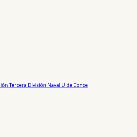
sión
Tercera División
Naval
U de Conce