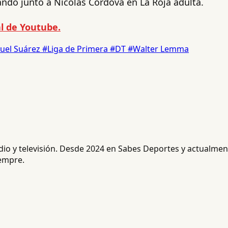
ndo junto a Nicolás Córdova en La Roja adulta.
l de Youtube.
uel Suárez
#Liga de Primera
#DT
#Walter Lemma
radio y televisión. Desde 2024 en Sabes Deportes y actualm
iempre.