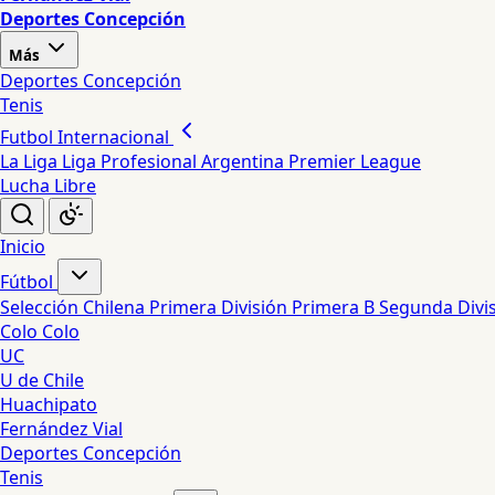
Deportes Concepción
Más
Deportes Concepción
Tenis
Futbol Internacional
La Liga
Liga Profesional Argentina
Premier League
Lucha Libre
Inicio
Fútbol
Selección Chilena
Primera División
Primera B
Segunda Divi
Colo Colo
UC
U de Chile
Huachipato
Fernández Vial
Deportes Concepción
Tenis