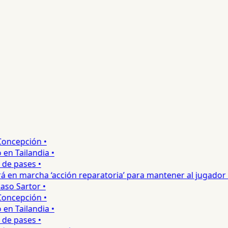
ncepción •
 Tailandia •
e pases •
 en marcha ‘acción reparatoria’ para mantener al jugador •
o Sartor •
ncepción •
 Tailandia •
e pases •