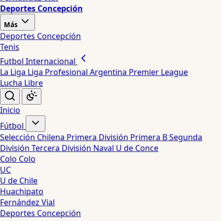
Deportes Concepción
Más
Deportes Concepción
Tenis
Futbol Internacional
La Liga
Liga Profesional Argentina
Premier League
Lucha Libre
Inicio
Fútbol
Selección Chilena
Primera División
Primera B
Segunda
División
Tercera División
Naval
U de Conce
Colo Colo
UC
U de Chile
Huachipato
Fernández Vial
Deportes Concepción