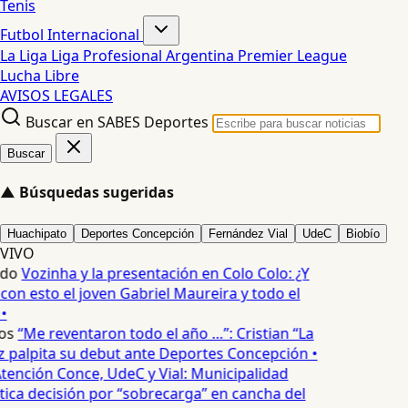
Tenis
Futbol Internacional
La Liga
Liga Profesional Argentina
Premier League
Lucha Libre
AVISOS LEGALES
Buscar en SABES Deportes
Buscar
▲
Búsquedas sugeridas
Huachipato
Deportes Concepción
Fernández Vial
UdeC
Biobío
VIVO
edo
Vozinha y la presentación en Colo Colo: ¿Y
n esto el joven Gabriel Maureira y todo el
•
os
“Me reventaron todo el año …”: Cristian “La
palpita su debut ante Deportes Concepción •
tención Conce, UdeC y Vial: Municipalidad
ica decisión por “sobrecarga” en cancha del