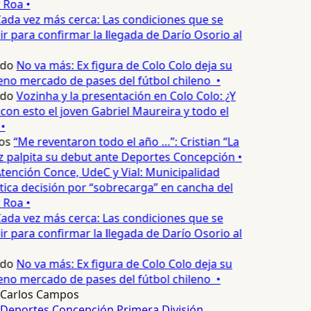
 Roa •
ada vez más cerca: Las condiciones que se
 para confirmar la llegada de Darío Osorio al
edo
No va más: Ex figura de Colo Colo deja su
no mercado de pases del fútbol chileno •
edo
Vozinha y la presentación en Colo Colo: ¿Y
n esto el joven Gabriel Maureira y todo el
•
os
“Me reventaron todo el año …”: Cristian “La
palpita su debut ante Deportes Concepción •
tención Conce, UdeC y Vial: Municipalidad
ica decisión por “sobrecarga” en cancha del
 Roa •
ada vez más cerca: Las condiciones que se
 para confirmar la llegada de Darío Osorio al
edo
No va más: Ex figura de Colo Colo deja su
no mercado de pases del fútbol chileno •
Carlos Campos
Deportes Concepción
Primera División