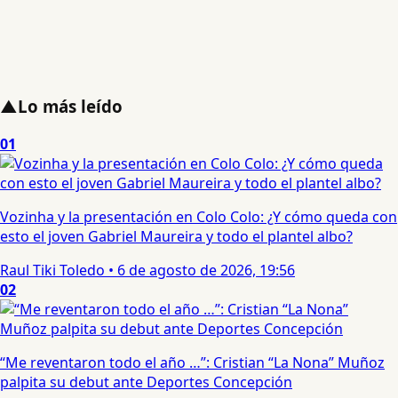
▲
Lo más leído
01
Vozinha y la presentación en Colo Colo: ¿Y cómo queda con
esto el joven Gabriel Maureira y todo el plantel albo?
Raul Tiki Toledo
•
6 de agosto de 2026, 19:56
02
“Me reventaron todo el año …”: Cristian “La Nona” Muñoz
palpita su debut ante Deportes Concepción