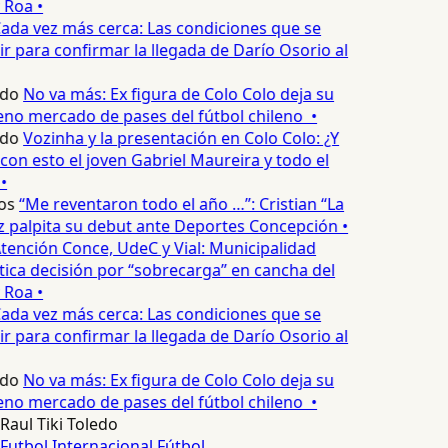
 Roa •
ada vez más cerca: Las condiciones que se
 para confirmar la llegada de Darío Osorio al
edo
No va más: Ex figura de Colo Colo deja su
eno mercado de pases del fútbol chileno •
edo
Vozinha y la presentación en Colo Colo: ¿Y
n esto el joven Gabriel Maureira y todo el
•
os
“Me reventaron todo el año …”: Cristian “La
palpita su debut ante Deportes Concepción •
tención Conce, UdeC y Vial: Municipalidad
ica decisión por “sobrecarga” en cancha del
 Roa •
ada vez más cerca: Las condiciones que se
 para confirmar la llegada de Darío Osorio al
edo
No va más: Ex figura de Colo Colo deja su
eno mercado de pases del fútbol chileno •
Raul Tiki Toledo
Futbol Internacional
Fútbol