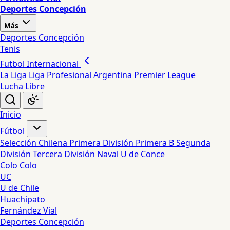
Deportes Concepción
Más
Deportes Concepción
Tenis
Futbol Internacional
La Liga
Liga Profesional Argentina
Premier League
Lucha Libre
Inicio
Fútbol
Selección Chilena
Primera División
Primera B
Segunda
División
Tercera División
Naval
U de Conce
Colo Colo
UC
U de Chile
Huachipato
Fernández Vial
Deportes Concepción