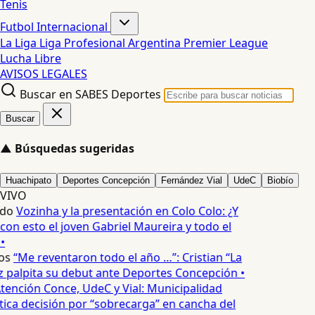
Tenis
Futbol Internacional
La Liga
Liga Profesional Argentina
Premier League
Lucha Libre
AVISOS LEGALES
Buscar en SABES Deportes
Buscar
▲
Búsquedas sugeridas
Huachipato
Deportes Concepción
Fernández Vial
UdeC
Biobío
VIVO
edo
Vozinha y la presentación en Colo Colo: ¿Y
n esto el joven Gabriel Maureira y todo el
•
os
“Me reventaron todo el año …”: Cristian “La
palpita su debut ante Deportes Concepción •
tención Conce, UdeC y Vial: Municipalidad
ica decisión por “sobrecarga” en cancha del