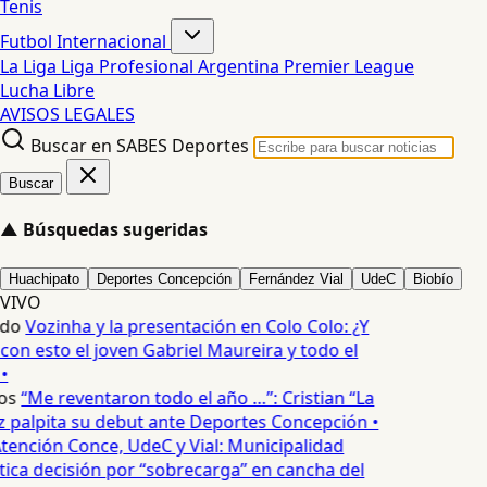
Tenis
Futbol Internacional
La Liga
Liga Profesional Argentina
Premier League
Lucha Libre
AVISOS LEGALES
Buscar en SABES Deportes
Buscar
▲
Búsquedas sugeridas
Huachipato
Deportes Concepción
Fernández Vial
UdeC
Biobío
VIVO
edo
Vozinha y la presentación en Colo Colo: ¿Y
n esto el joven Gabriel Maureira y todo el
•
os
“Me reventaron todo el año …”: Cristian “La
palpita su debut ante Deportes Concepción •
tención Conce, UdeC y Vial: Municipalidad
ica decisión por “sobrecarga” en cancha del