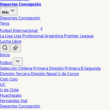
Deportes Concepción
Más
Deportes Concepción
Tenis
Futbol Internacional
La Liga
Liga Profesional Argentina
Premier League
Lucha Libre
Inicio
Fútbol
Selección Chilena
Primera División
Primera B
Segunda
División
Tercera División
Naval
U de Conce
Colo Colo
UC
U de Chile
Huachipato
Fernández Vial
Deportes Concepción