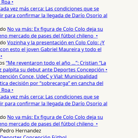
 Roa •
ada vez más cerca: Las condiciones que se
 para confirmar la llegada de Darío Osorio al
edo
No va más: Ex figura de Colo Colo deja su
no mercado de pases del fútbol chileno •
edo
Vozinha y la presentación en Colo Colo: ¿Y
n esto el joven Gabriel Maureira y todo el
•
os
“Me reventaron todo el año …”: Cristian “La
palpita su debut ante Deportes Concepción •
tención Conce, UdeC y Vial: Municipalidad
ica decisión por “sobrecarga” en cancha del
 Roa •
ada vez más cerca: Las condiciones que se
 para confirmar la llegada de Darío Osorio al
edo
No va más: Ex figura de Colo Colo deja su
no mercado de pases del fútbol chileno •
Pedro Hernandez
Deportes Concepción
Fútbol