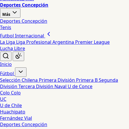
Deportes Concepción
Más
Deportes Concepción
Tenis
Futbol Internacional
La Liga
Liga Profesional Argentina
Premier League
Lucha Libre
Inicio
Fútbol
Selección Chilena
Primera División
Primera B
Segunda
División
Tercera División
Naval
U de Conce
Colo Colo
UC
U de Chile
Huachipato
Fernández Vial
Deportes Concepción