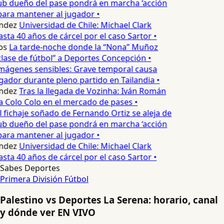
ub dueño del pase pondrá en marcha ‘acción
para mantener al jugador •
ndez
Universidad de Chile: Michael Clark
sta 40 años de cárcel por el caso Sartor •
os
La tarde-noche donde la “Nona” Muñoz
lase de fútbol” a Deportes Concepción •
mágenes sensibles: Grave temporal causa
ador durante pleno partido en Tailandia •
ndez
Tras la llegada de Vozinha: Iván Román
a Colo Colo en el mercado de pases •
l fichaje soñado de Fernando Ortiz se aleja de
ub dueño del pase pondrá en marcha ‘acción
para mantener al jugador •
ndez
Universidad de Chile: Michael Clark
sta 40 años de cárcel por el caso Sartor •
Sabes Deportes
Primera División
Fútbol
Palestino vs Deportes La Serena: horario, canal
y dónde ver EN VIVO