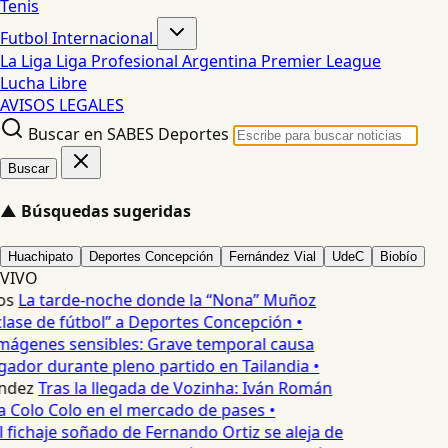
Tenis
Futbol Internacional
La Liga
Liga Profesional Argentina
Premier League
Lucha Libre
AVISOS LEGALES
Buscar en SABES Deportes
Buscar
▲
Búsquedas sugeridas
Huachipato
Deportes Concepción
Fernández Vial
UdeC
Biobío
VIVO
os
La tarde-noche donde la “Nona” Muñoz
lase de fútbol” a Deportes Concepción •
mágenes sensibles: Grave temporal causa
ador durante pleno partido en Tailandia •
ndez
Tras la llegada de Vozinha: Iván Román
a Colo Colo en el mercado de pases •
l fichaje soñado de Fernando Ortiz se aleja de