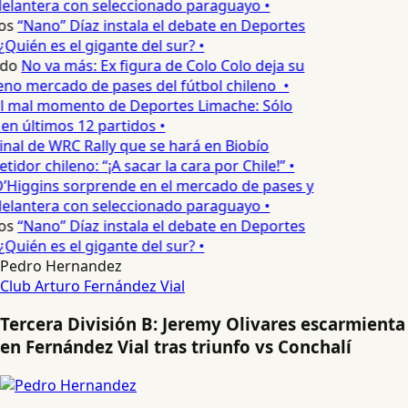
delantera con seleccionado paraguayo •
os
“Nano” Díaz instala el debate en Deportes
Quién es el gigante del sur? •
edo
No va más: Ex figura de Colo Colo deja su
no mercado de pases del fútbol chileno •
l mal momento de Deportes Limache: Sólo
 en últimos 12 partidos •
inal de WRC Rally que se hará en Biobío
dor chileno: “¡A sacar la cara por Chile!” •
’Higgins sorprende en el mercado de pases y
delantera con seleccionado paraguayo •
os
“Nano” Díaz instala el debate en Deportes
Quién es el gigante del sur? •
Pedro Hernandez
Club Arturo Fernández Vial
Tercera División B: Jeremy Olivares escarmienta
en Fernández Vial tras triunfo vs Conchalí