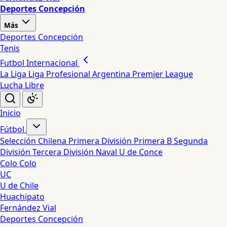
Deportes Concepción
Más
Deportes Concepción
Tenis
Futbol Internacional
La Liga
Liga Profesional Argentina
Premier League
Lucha Libre
Inicio
Fútbol
Selección Chilena
Primera División
Primera B
Segunda
División
Tercera División
Naval
U de Conce
Colo Colo
UC
U de Chile
Huachipato
Fernández Vial
Deportes Concepción