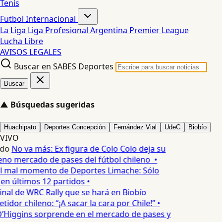
Tenis
Futbol Internacional
La Liga
Liga Profesional Argentina
Premier League
Lucha Libre
AVISOS LEGALES
Buscar en SABES Deportes
Buscar
▲
Búsquedas sugeridas
Huachipato
Deportes Concepción
Fernández Vial
UdeC
Biobío
VIVO
edo
No va más: Ex figura de Colo Colo deja su
no mercado de pases del fútbol chileno •
l mal momento de Deportes Limache: Sólo
 en últimos 12 partidos •
inal de WRC Rally que se hará en Biobío
dor chileno: “¡A sacar la cara por Chile!” •
’Higgins sorprende en el mercado de pases y