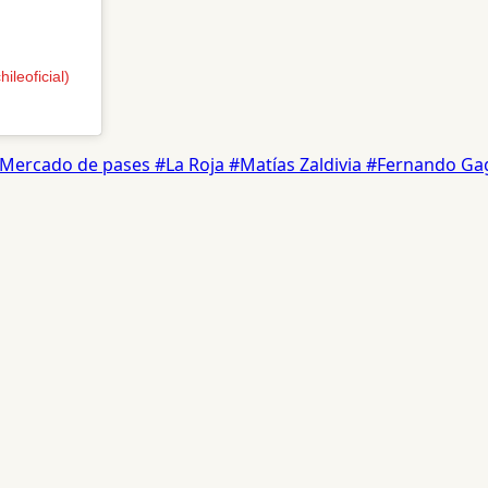
leoficial)
Mercado de pases
#La Roja
#Matías Zaldivia
#Fernando Ga