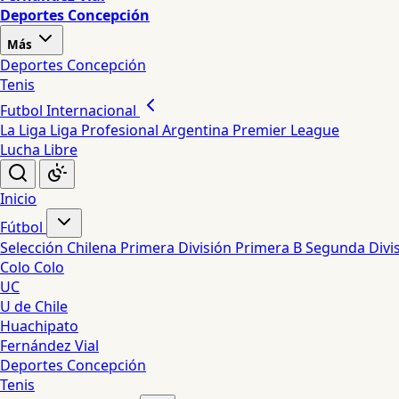
Deportes Concepción
Más
Deportes Concepción
Tenis
Futbol Internacional
La Liga
Liga Profesional Argentina
Premier League
Lucha Libre
Inicio
Fútbol
Selección Chilena
Primera División
Primera B
Segunda Divi
Colo Colo
UC
U de Chile
Huachipato
Fernández Vial
Deportes Concepción
Tenis