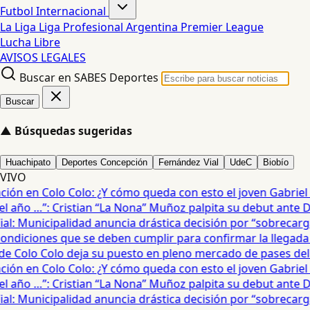
Futbol Internacional
La Liga
Liga Profesional Argentina
Premier League
Lucha Libre
AVISOS LEGALES
Buscar en SABES Deportes
Buscar
▲
Búsquedas sugeridas
Huachipato
Deportes Concepción
Fernández Vial
UdeC
Biobío
VIVO
ión en Colo Colo: ¿Y cómo queda con esto el joven Gabriel Ma
 año …”: Cristian “La Nona” Muñoz palpita su debut ante D
l: Municipalidad anuncia drástica decisión por “sobrecarga”
ndiciones que se deben cumplir para confirmar la llegada d
e Colo Colo deja su puesto en pleno mercado de pases del f
ión en Colo Colo: ¿Y cómo queda con esto el joven Gabriel Ma
 año …”: Cristian “La Nona” Muñoz palpita su debut ante D
l: Municipalidad anuncia drástica decisión por “sobrecarga”