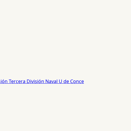
sión
Tercera División
Naval
U de Conce