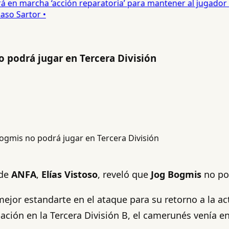
 en marcha ‘acción reparatoria’ para mantener al jugador •
so Sartor •
o podrá jugar en Tercera División
 de
ANFA
,
Elías Vistoso
, reveló que
Jog Bogmis
no po
jor estandarte en el ataque para su retorno a la acti
pación en la Tercera División B, el camerunés venía e