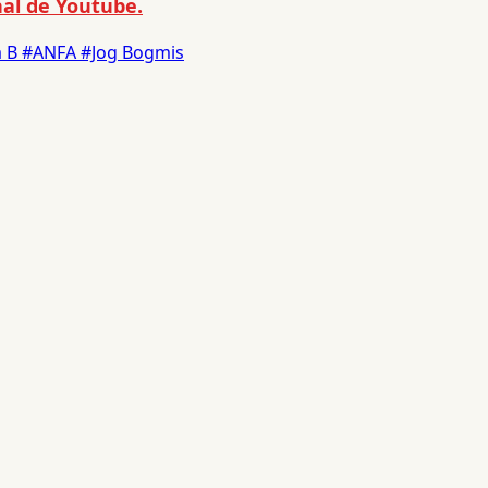
al de Youtube.
a B
#ANFA
#Jog Bogmis