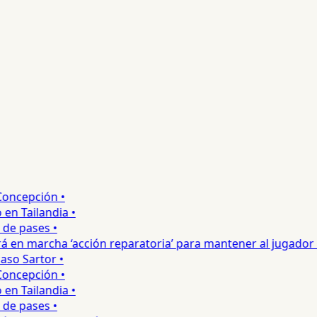
ncepción •
 Tailandia •
e pases •
 en marcha ‘acción reparatoria’ para mantener al jugador •
so Sartor •
ncepción •
 Tailandia •
e pases •