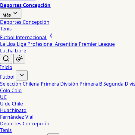
Deportes Concepción
Más
Deportes Concepción
Tenis
Futbol Internacional
La Liga
Liga Profesional Argentina
Premier League
Lucha Libre
Inicio
Fútbol
Selección Chilena
Primera División
Primera B
Segunda Divi
Colo Colo
UC
U de Chile
Huachipato
Fernández Vial
Deportes Concepción
Tenis