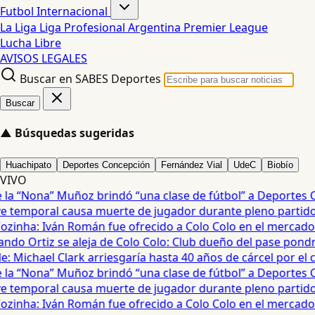
Futbol Internacional
La Liga
Liga Profesional Argentina
Premier League
Lucha Libre
AVISOS LEGALES
Buscar en SABES Deportes
Buscar
▲
Búsquedas sugeridas
Huachipato
Deportes Concepción
Fernández Vial
UdeC
Biobío
VIVO
a “Nona” Muñoz brindó “una clase de fútbol” a Deportes Co
temporal causa muerte de jugador durante pleno partido en
ozinha: Iván Román fue ofrecido a Colo Colo en el mercado d
ndo Ortiz se aleja de Colo Colo: Club dueño del pase pondrá
 Michael Clark arriesgaría hasta 40 años de cárcel por el ca
a “Nona” Muñoz brindó “una clase de fútbol” a Deportes Co
temporal causa muerte de jugador durante pleno partido en
ozinha: Iván Román fue ofrecido a Colo Colo en el mercado d