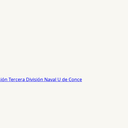
sión
Tercera División
Naval
U de Conce