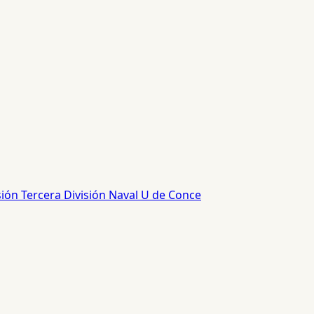
sión
Tercera División
Naval
U de Conce