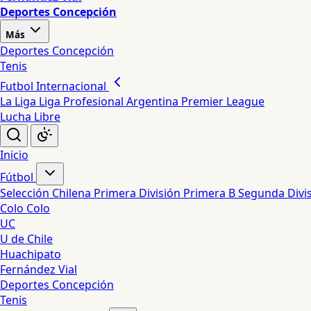
Deportes Concepción
Más
Deportes Concepción
Tenis
Futbol Internacional
La Liga
Liga Profesional Argentina
Premier League
Lucha Libre
Inicio
Fútbol
Selección Chilena
Primera División
Primera B
Segunda Divi
Colo Colo
UC
U de Chile
Huachipato
Fernández Vial
Deportes Concepción
Tenis