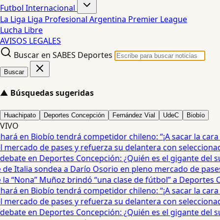
Futbol Internacional
La Liga
Liga Profesional Argentina
Premier League
Lucha Libre
AVISOS LEGALES
Buscar en SABES Deportes
Buscar
▲
Búsquedas sugeridas
Huachipato
Deportes Concepción
Fernández Vial
UdeC
Biobío
VIVO
rá en Biobío tendrá competidor chileno: “¡A sacar la cara por
mercado de pases y refuerza su delantera con seleccionado
ebate en Deportes Concepción: ¿Quién es el gigante del sur?
e Italia sondea a Darío Osorio en pleno mercado de pases •
 “Nona” Muñoz brindó “una clase de fútbol” a Deportes Co
rá en Biobío tendrá competidor chileno: “¡A sacar la cara por
mercado de pases y refuerza su delantera con seleccionado
ebate en Deportes Concepción: ¿Quién es el gigante del sur?