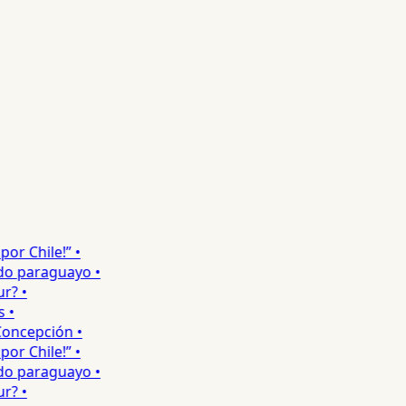
 Chile!” •
 paraguayo •
 •
ncepción •
 Chile!” •
 paraguayo •
 •