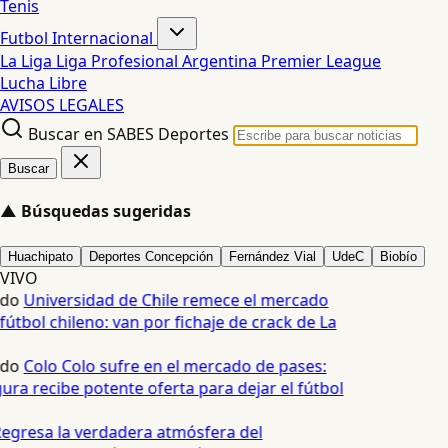
Tenis
Futbol Internacional
La Liga
Liga Profesional Argentina
Premier League
Lucha Libre
AVISOS LEGALES
Buscar en SABES Deportes
Buscar
▲
Búsquedas sugeridas
Huachipato
Deportes Concepción
Fernández Vial
UdeC
Biobío
VIVO
edo
Universidad de Chile remece el mercado
fútbol chileno: van por fichaje de crack de La
edo
Colo Colo sufre en el mercado de pases:
ura recibe potente oferta para dejar el fútbol
egresa la verdadera atmósfera del