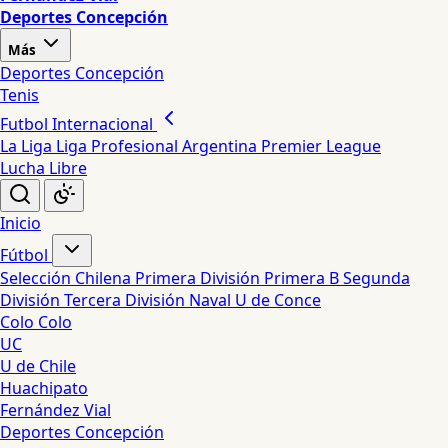
Deportes Concepción
Más
Deportes Concepción
Tenis
Futbol Internacional
La Liga
Liga Profesional Argentina
Premier League
Lucha Libre
Inicio
Fútbol
Selección Chilena
Primera División
Primera B
Segunda
División
Tercera División
Naval
U de Conce
Colo Colo
UC
U de Chile
Huachipato
Fernández Vial
Deportes Concepción