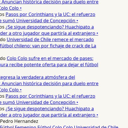
 Anuncian histórica decisión para duelo entre
olo Colo •
os
Pasos por Corinthians y la UC: el refuerzo
e sumó Universidad de Concepción •
os
¿Se sigue despotenciando? Huachipato a
er a otro jugador que partiría al extranjero •
edo
Universidad de Chile remece el mercado
fútbol chileno: van por fichaje de crack de La
edo
Colo Colo sufre en el mercado de pases:
ura recibe potente oferta para dejar el fútbol
egresa la verdadera atmósfera del
 Anuncian histórica decisión para duelo entre
olo Colo •
os
Pasos por Corinthians y la UC: el refuerzo
e sumó Universidad de Concepción •
os
¿Se sigue despotenciando? Huachipato a
er a otro jugador que partiría al extranjero •
Pedro Hernandez
Fútbol Femenino
Fútbol
Colo Colo
Universidad de Chile