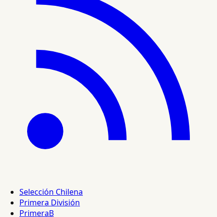
Selección Chilena
Primera División
PrimeraB