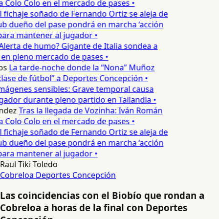
a Colo Colo en el mercado de pases •
l fichaje soñado de Fernando Ortiz se aleja de
ub dueño del pase pondrá en marcha ‘acción
para mantener al jugador •
Alerta de humo? Gigante de Italia sondea a
 en pleno mercado de pases •
os
La tarde-noche donde la “Nona” Muñoz
lase de fútbol” a Deportes Concepción •
mágenes sensibles: Grave temporal causa
ador durante pleno partido en Tailandia •
ndez
Tras la llegada de Vozinha: Iván Román
a Colo Colo en el mercado de pases •
l fichaje soñado de Fernando Ortiz se aleja de
ub dueño del pase pondrá en marcha ‘acción
para mantener al jugador •
Raul Tiki Toledo
Cobreloa
Deportes Concepción
Las coincidencias con el Biobío que rondan a
Cobreloa a horas de la final con Deportes