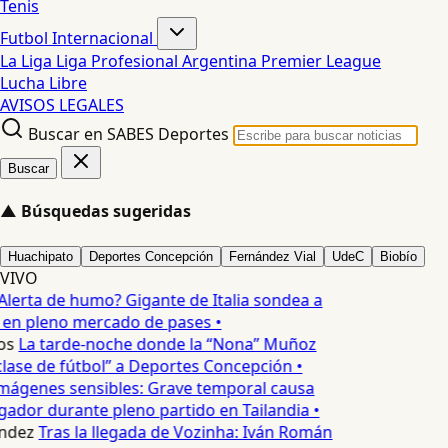
Tenis
Futbol Internacional
La Liga
Liga Profesional Argentina
Premier League
Lucha Libre
AVISOS LEGALES
Buscar en SABES Deportes
Buscar
▲
Búsquedas sugeridas
Huachipato
Deportes Concepción
Fernández Vial
UdeC
Biobío
VIVO
Alerta de humo? Gigante de Italia sondea a
 en pleno mercado de pases •
os
La tarde-noche donde la “Nona” Muñoz
lase de fútbol” a Deportes Concepción •
mágenes sensibles: Grave temporal causa
ador durante pleno partido en Tailandia •
ndez
Tras la llegada de Vozinha: Iván Román