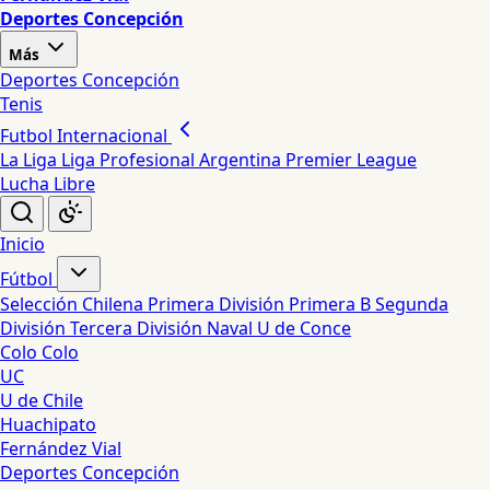
Deportes Concepción
Más
Deportes Concepción
Tenis
Futbol Internacional
La Liga
Liga Profesional Argentina
Premier League
Lucha Libre
Inicio
Fútbol
Selección Chilena
Primera División
Primera B
Segunda
División
Tercera División
Naval
U de Conce
Colo Colo
UC
U de Chile
Huachipato
Fernández Vial
Deportes Concepción