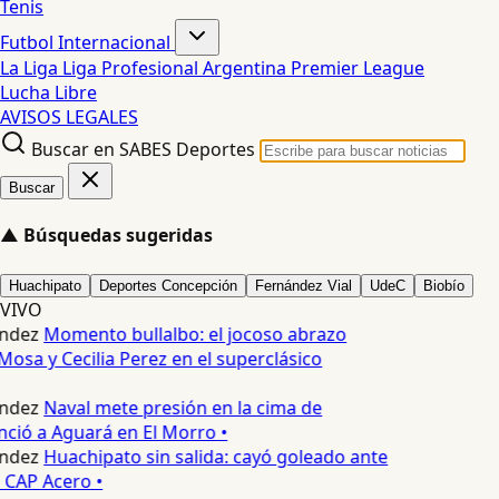
Tenis
Futbol Internacional
La Liga
Liga Profesional Argentina
Premier League
Lucha Libre
AVISOS LEGALES
Buscar en SABES Deportes
Buscar
▲
Búsquedas sugeridas
Huachipato
Deportes Concepción
Fernández Vial
UdeC
Biobío
VIVO
ndez
Momento bullalbo: el jocoso abrazo
Mosa y Cecilia Perez en el superclásico
ndez
Naval mete presión en la cima de
nció a Aguará en El Morro •
ndez
Huachipato sin salida: cayó goleado ante
 CAP Acero •