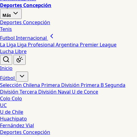
Deportes Concepción
Más
Deportes Concepción
Tenis
Futbol Internacional
La Liga
Liga Profesional Argentina
Premier League
Lucha Libre
Inicio
Fútbol
Selección Chilena
Primera División
Primera B
Segunda
División
Tercera División
Naval
U de Conce
Colo Colo
UC
U de Chile
Huachipato
Fernández Vial
Deportes Concepción