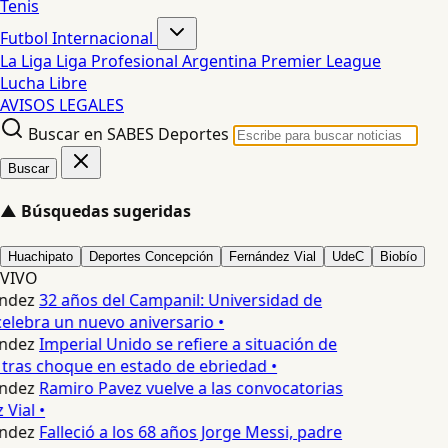
Tenis
Futbol Internacional
La Liga
Liga Profesional Argentina
Premier League
Lucha Libre
AVISOS LEGALES
Buscar en SABES Deportes
Buscar
▲
Búsquedas sugeridas
Huachipato
Deportes Concepción
Fernández Vial
UdeC
Biobío
VIVO
ndez
32 años del Campanil: Universidad de
lebra un nuevo aniversario •
ndez
Imperial Unido se refiere a situación de
tras choque en estado de ebriedad •
ndez
Ramiro Pavez vuelve a las convocatorias
Vial •
ndez
Falleció a los 68 años Jorge Messi, padre