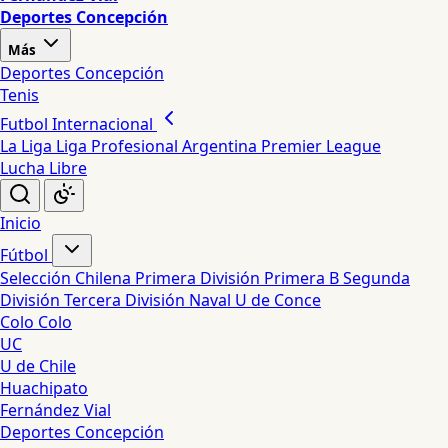
Deportes Concepción
Más
Deportes Concepción
Tenis
Futbol Internacional
La Liga
Liga Profesional Argentina
Premier League
Lucha Libre
Inicio
Fútbol
Selección Chilena
Primera División
Primera B
Segunda
División
Tercera División
Naval
U de Conce
Colo Colo
UC
U de Chile
Huachipato
Fernández Vial
Deportes Concepción