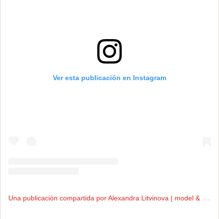
Ver esta publicación en Instagram
U
na publicación compartida por Alexandra Litvinova | model & 🐶 mama (@litvinova_alexandra)