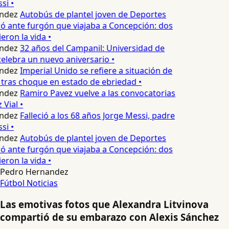
si •
ndez
Autobús de plantel joven de Deportes
 ante furgón que viajaba a Concepción: dos
eron la vida •
ndez
32 años del Campanil: Universidad de
lebra un nuevo aniversario •
ndez
Imperial Unido se refiere a situación de
tras choque en estado de ebriedad •
ndez
Ramiro Pavez vuelve a las convocatorias
Vial •
ndez
Falleció a los 68 años Jorge Messi, padre
si •
ndez
Autobús de plantel joven de Deportes
 ante furgón que viajaba a Concepción: dos
eron la vida •
Pedro Hernandez
Fútbol
Noticias
Las emotivas fotos que Alexandra Litvinova
compartió de su embarazo con Alexis Sánchez