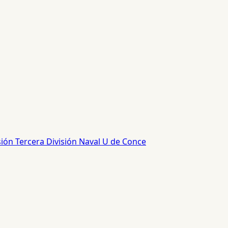
sión
Tercera División
Naval
U de Conce