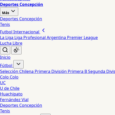
Deportes Concepción
Más
Deportes Concepción
Tenis
Futbol Internacional
La Liga
Liga Profesional Argentina
Premier League
Lucha Libre
Inicio
Fútbol
Selección Chilena
Primera División
Primera B
Segunda Divi
Colo Colo
UC
U de Chile
Huachipato
Fernández Vial
Deportes Concepción
Tenis