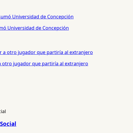
sumó Universidad de Concepción
otro jugador que partiría al extranjero
Social