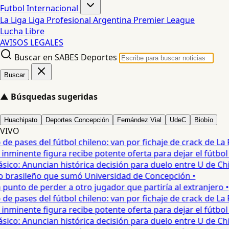
Futbol Internacional
La Liga
Liga Profesional Argentina
Premier League
Lucha Libre
AVISOS LEGALES
Buscar en SABES Deportes
Buscar
▲
Búsquedas sugeridas
Huachipato
Deportes Concepción
Fernández Vial
UdeC
Biobío
VIVO
 pases del fútbol chileno: van por fichaje de crack de La Ro
minente figura recibe potente oferta para dejar el fútbol c
co: Anuncian histórica decisión para duelo entre U de Chile
o brasileño que sumó Universidad de Concepción •
nto de perder a otro jugador que partiría al extranjero •
 pases del fútbol chileno: van por fichaje de crack de La Ro
minente figura recibe potente oferta para dejar el fútbol c
co: Anuncian histórica decisión para duelo entre U de Chile