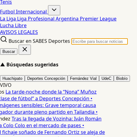
Tenis
Futbol Internacional
La Liga
Liga Profesional Argentina
Premier League
Lucha Libre
AVISOS LEGALES
Buscar en SABES Deportes
Buscar
▲
Búsquedas sugeridas
Huachipato
Deportes Concepción
Fernández Vial
UdeC
Biobío
VIVO
os
La tarde-noche donde la “Nona” Muñoz
lase de fútbol” a Deportes Concepción •
mágenes sensibles: Grave temporal causa
ador durante pleno partido en Tailandia •
ndez
Tras la llegada de Vozinha: Iván Román
a Colo Colo en el mercado de pases •
l fichaje soñado de Fernando Ortiz se aleja de