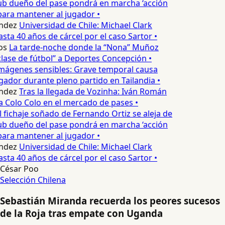
ub dueño del pase pondrá en marcha ‘acción
para mantener al jugador •
ndez
Universidad de Chile: Michael Clark
sta 40 años de cárcel por el caso Sartor •
os
La tarde-noche donde la “Nona” Muñoz
lase de fútbol” a Deportes Concepción •
mágenes sensibles: Grave temporal causa
ador durante pleno partido en Tailandia •
ndez
Tras la llegada de Vozinha: Iván Román
a Colo Colo en el mercado de pases •
l fichaje soñado de Fernando Ortiz se aleja de
ub dueño del pase pondrá en marcha ‘acción
para mantener al jugador •
ndez
Universidad de Chile: Michael Clark
sta 40 años de cárcel por el caso Sartor •
César Poo
Selección Chilena
Sebastián Miranda recuerda los peores sucesos
de la Roja tras empate con Uganda