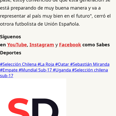
está preparando de muy buena manera y va a
representar al país muy bien en el futuro", cerró el
otrora futbolista de Unión Española.
Síguenos
en
YouTube
,
Instagram
y
Facebook
como Sabes
Deportes
#Selección Chilena
#La Roja
#Qatar
#Sebastián Miranda
#Empate
#Mundial Sub-17
#Uganda
#Selección chilena
sub-17