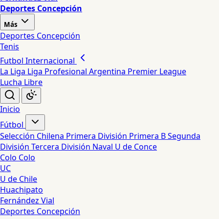
Deportes Concepción
Más
Deportes Concepción
Tenis
Futbol Internacional
La Liga
Liga Profesional Argentina
Premier League
Lucha Libre
Inicio
Fútbol
Selección Chilena
Primera División
Primera B
Segunda
División
Tercera División
Naval
U de Conce
Colo Colo
UC
U de Chile
Huachipato
Fernández Vial
Deportes Concepción