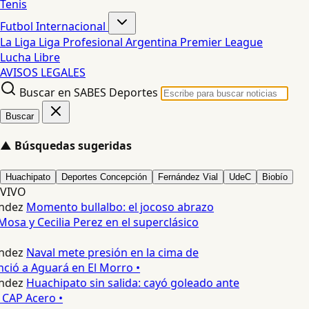
Tenis
Futbol Internacional
La Liga
Liga Profesional Argentina
Premier League
Lucha Libre
AVISOS LEGALES
Buscar en SABES Deportes
Buscar
▲
Búsquedas sugeridas
Huachipato
Deportes Concepción
Fernández Vial
UdeC
Biobío
VIVO
ndez
Momento bullalbo: el jocoso abrazo
Mosa y Cecilia Perez en el superclásico
ndez
Naval mete presión en la cima de
nció a Aguará en El Morro •
ndez
Huachipato sin salida: cayó goleado ante
 CAP Acero •