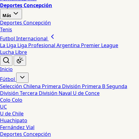
Deportes Concepción
Más
Deportes Concepción
Tenis
Futbol Internacional
La Liga
Liga Profesional Argentina
Premier League
Lucha Libre
Inicio
Fútbol
Selección Chilena
Primera División
Primera B
Segunda
División
Tercera División
Naval
U de Conce
Colo Colo
UC
U de Chile
Huachipato
Fernández Vial
Deportes Concepción