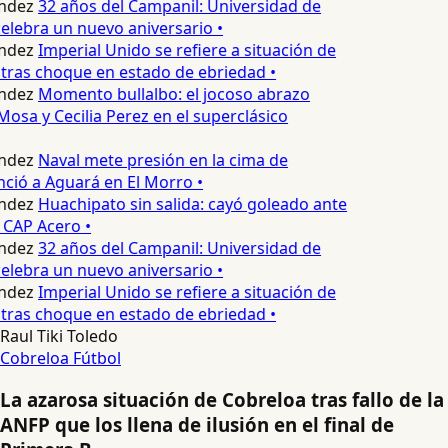
ndez
32 años del Campanil: Universidad de
lebra un nuevo aniversario •
ndez
Imperial Unido se refiere a situación de
tras choque en estado de ebriedad •
ndez
Momento bullalbo: el jocoso abrazo
Mosa y Cecilia Perez en el superclásico
ndez
Naval mete presión en la cima de
nció a Aguará en El Morro •
ndez
Huachipato sin salida: cayó goleado ante
 CAP Acero •
ndez
32 años del Campanil: Universidad de
lebra un nuevo aniversario •
ndez
Imperial Unido se refiere a situación de
tras choque en estado de ebriedad •
Raul Tiki Toledo
Cobreloa
Fútbol
La azarosa situación de Cobreloa tras fallo de la
ANFP que los llena de ilusión en el final de