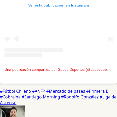
Ver esta publicación en Instagram
U
na publicación compartida por Sabes Deportes (@sabesdeportes)
#Fútbol Chileno
#ANFP
#Mercado de pases
#Primera B
#Cobreloa
#Santiago Morning
#Rodolfo González
#Liga de
Ascenso