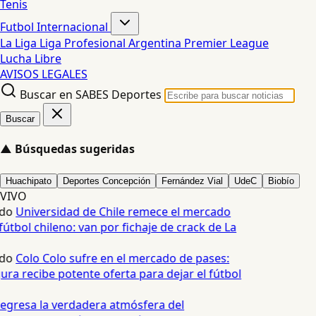
Tenis
Futbol Internacional
La Liga
Liga Profesional Argentina
Premier League
Lucha Libre
AVISOS LEGALES
Buscar en SABES Deportes
Buscar
▲
Búsquedas sugeridas
Huachipato
Deportes Concepción
Fernández Vial
UdeC
Biobío
VIVO
do
Universidad de Chile remece el mercado
útbol chileno: van por fichaje de crack de La
do
Colo Colo sufre en el mercado de pases:
ura recibe potente oferta para dejar el fútbol
egresa la verdadera atmósfera del