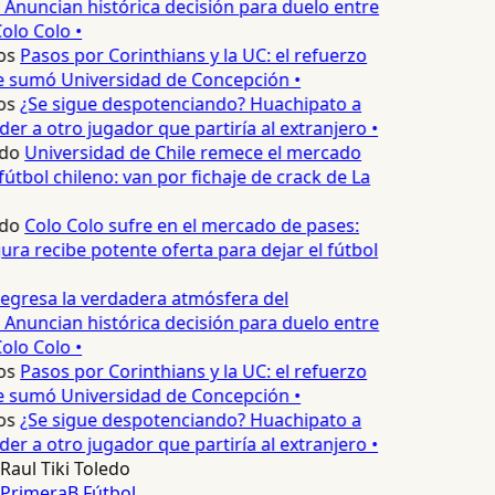
 Anuncian histórica decisión para duelo entre
olo Colo •
os
Pasos por Corinthians y la UC: el refuerzo
e sumó Universidad de Concepción •
os
¿Se sigue despotenciando? Huachipato a
er a otro jugador que partiría al extranjero •
do
Universidad de Chile remece el mercado
útbol chileno: van por fichaje de crack de La
do
Colo Colo sufre en el mercado de pases:
ura recibe potente oferta para dejar el fútbol
egresa la verdadera atmósfera del
 Anuncian histórica decisión para duelo entre
olo Colo •
os
Pasos por Corinthians y la UC: el refuerzo
e sumó Universidad de Concepción •
os
¿Se sigue despotenciando? Huachipato a
er a otro jugador que partiría al extranjero •
Raul Tiki Toledo
PrimeraB
Fútbol