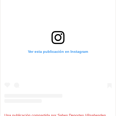
Ver esta publicación en Instagram
U
na publicación compartida por Sabes Deportes (@sabesdeportes)