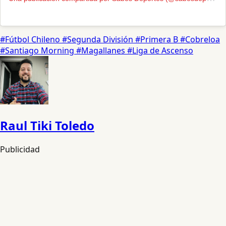
#Fútbol Chileno
#Segunda División
#Primera B
#Cobreloa
#Santiago Morning
#Magallanes
#Liga de Ascenso
Raul Tiki Toledo
Publicidad