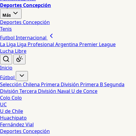
Deportes Concepción
Más
Deportes Concepción
Tenis
Futbol Internacional
La Liga
Liga Profesional Argentina
Premier League
Lucha Libre
Inicio
Fútbol
Selección Chilena
Primera División
Primera B
Segunda
División
Tercera División
Naval
U de Conce
Colo Colo
UC
U de Chile
Huachipato
Fernández Vial
Deportes Concepción