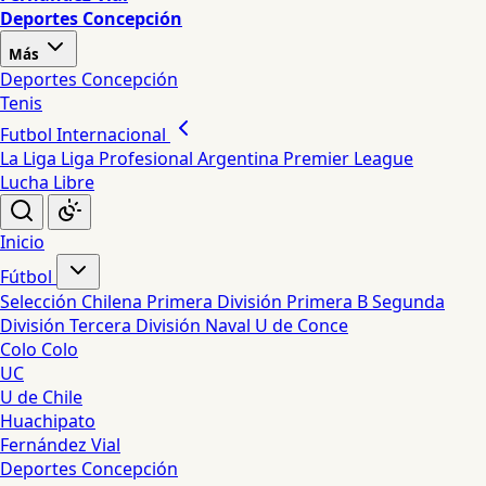
Deportes Concepción
Más
Deportes Concepción
Tenis
Futbol Internacional
La Liga
Liga Profesional Argentina
Premier League
Lucha Libre
Inicio
Fútbol
Selección Chilena
Primera División
Primera B
Segunda
División
Tercera División
Naval
U de Conce
Colo Colo
UC
U de Chile
Huachipato
Fernández Vial
Deportes Concepción