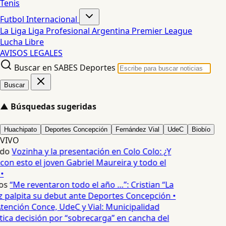
Tenis
Futbol Internacional
La Liga
Liga Profesional Argentina
Premier League
Lucha Libre
AVISOS LEGALES
Buscar en SABES Deportes
Buscar
▲
Búsquedas sugeridas
Huachipato
Deportes Concepción
Fernández Vial
UdeC
Biobío
VIVO
edo
Vozinha y la presentación en Colo Colo: ¿Y
n esto el joven Gabriel Maureira y todo el
•
os
“Me reventaron todo el año …”: Cristian “La
palpita su debut ante Deportes Concepción •
tención Conce, UdeC y Vial: Municipalidad
ica decisión por “sobrecarga” en cancha del