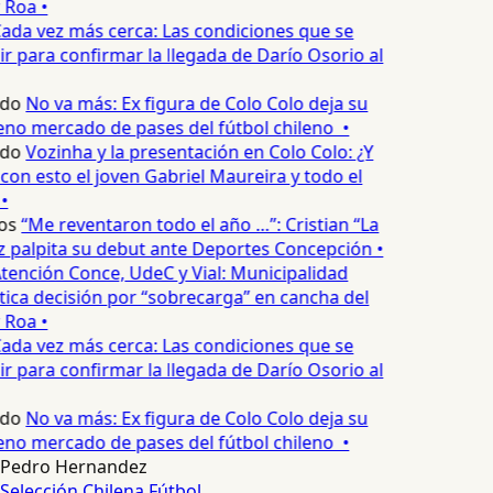
 Roa •
ada vez más cerca: Las condiciones que se
 para confirmar la llegada de Darío Osorio al
edo
No va más: Ex figura de Colo Colo deja su
eno mercado de pases del fútbol chileno •
edo
Vozinha y la presentación en Colo Colo: ¿Y
n esto el joven Gabriel Maureira y todo el
•
os
“Me reventaron todo el año …”: Cristian “La
palpita su debut ante Deportes Concepción •
tención Conce, UdeC y Vial: Municipalidad
ica decisión por “sobrecarga” en cancha del
 Roa •
ada vez más cerca: Las condiciones que se
 para confirmar la llegada de Darío Osorio al
edo
No va más: Ex figura de Colo Colo deja su
eno mercado de pases del fútbol chileno •
Pedro Hernandez
Selección Chilena
Fútbol