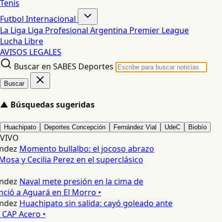
Tenis
Futbol Internacional
La Liga
Liga Profesional Argentina
Premier League
Lucha Libre
AVISOS LEGALES
Buscar en SABES Deportes
Buscar
▲
Búsquedas sugeridas
Huachipato
Deportes Concepción
Fernández Vial
UdeC
Biobío
VIVO
ndez
Momento bullalbo: el jocoso abrazo
Mosa y Cecilia Perez en el superclásico
ndez
Naval mete presión en la cima de
nció a Aguará en El Morro •
ndez
Huachipato sin salida: cayó goleado ante
 CAP Acero •