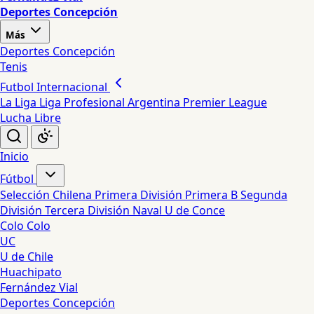
Deportes Concepción
Más
Deportes Concepción
Tenis
Futbol Internacional
La Liga
Liga Profesional Argentina
Premier League
Lucha Libre
Inicio
Fútbol
Selección Chilena
Primera División
Primera B
Segunda
División
Tercera División
Naval
U de Conce
Colo Colo
UC
U de Chile
Huachipato
Fernández Vial
Deportes Concepción