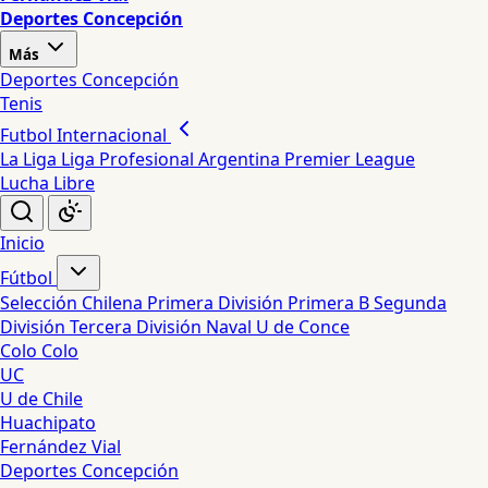
Deportes Concepción
Más
Deportes Concepción
Tenis
Futbol Internacional
La Liga
Liga Profesional Argentina
Premier League
Lucha Libre
Inicio
Fútbol
Selección Chilena
Primera División
Primera B
Segunda
División
Tercera División
Naval
U de Conce
Colo Colo
UC
U de Chile
Huachipato
Fernández Vial
Deportes Concepción