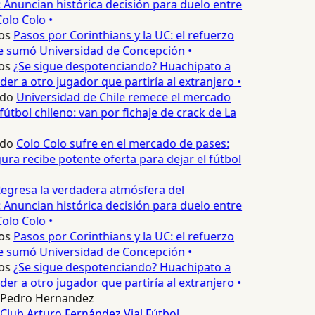
 Anuncian histórica decisión para duelo entre
olo Colo •
os
Pasos por Corinthians y la UC: el refuerzo
e sumó Universidad de Concepción •
os
¿Se sigue despotenciando? Huachipato a
er a otro jugador que partiría al extranjero •
edo
Universidad de Chile remece el mercado
fútbol chileno: van por fichaje de crack de La
edo
Colo Colo sufre en el mercado de pases:
ura recibe potente oferta para dejar el fútbol
egresa la verdadera atmósfera del
 Anuncian histórica decisión para duelo entre
olo Colo •
os
Pasos por Corinthians y la UC: el refuerzo
e sumó Universidad de Concepción •
os
¿Se sigue despotenciando? Huachipato a
er a otro jugador que partiría al extranjero •
Pedro Hernandez
Club Arturo Fernández Vial
Fútbol