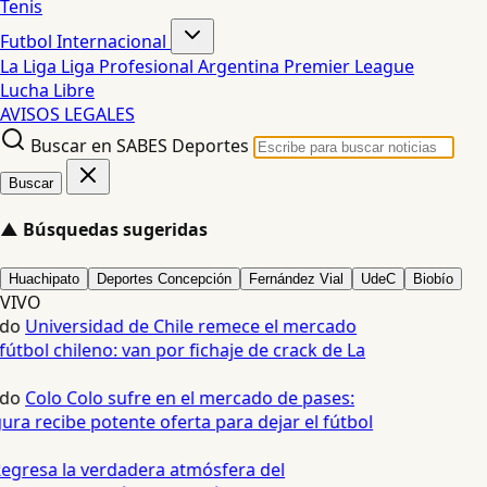
Tenis
Futbol Internacional
La Liga
Liga Profesional Argentina
Premier League
Lucha Libre
AVISOS LEGALES
Buscar en SABES Deportes
Buscar
▲
Búsquedas sugeridas
Huachipato
Deportes Concepción
Fernández Vial
UdeC
Biobío
VIVO
edo
Universidad de Chile remece el mercado
fútbol chileno: van por fichaje de crack de La
edo
Colo Colo sufre en el mercado de pases:
ura recibe potente oferta para dejar el fútbol
egresa la verdadera atmósfera del