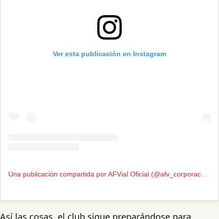
Ver esta publicación en Instagram
U
na publicación compartida por AFVial Oficial (@afv_corporacionoficial)
Así las cosas, el club sigue preparándose para