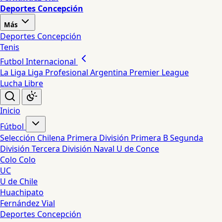
Deportes Concepción
Más
Deportes Concepción
Tenis
Futbol Internacional
La Liga
Liga Profesional Argentina
Premier League
Lucha Libre
Inicio
Fútbol
Selección Chilena
Primera División
Primera B
Segunda
División
Tercera División
Naval
U de Conce
Colo Colo
UC
U de Chile
Huachipato
Fernández Vial
Deportes Concepción