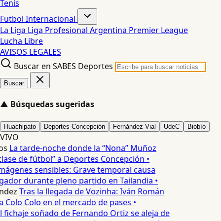
Tenis
Futbol Internacional
La Liga
Liga Profesional Argentina
Premier League
Lucha Libre
AVISOS LEGALES
Buscar en SABES Deportes
Buscar
▲
Búsquedas sugeridas
Huachipato
Deportes Concepción
Fernández Vial
UdeC
Biobío
VIVO
os
La tarde-noche donde la “Nona” Muñoz
lase de fútbol” a Deportes Concepción •
mágenes sensibles: Grave temporal causa
ador durante pleno partido en Tailandia •
ndez
Tras la llegada de Vozinha: Iván Román
a Colo Colo en el mercado de pases •
l fichaje soñado de Fernando Ortiz se aleja de