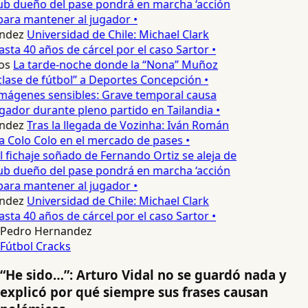
ub dueño del pase pondrá en marcha ‘acción
para mantener al jugador •
ndez
Universidad de Chile: Michael Clark
asta 40 años de cárcel por el caso Sartor •
os
La tarde-noche donde la “Nona” Muñoz
lase de fútbol” a Deportes Concepción •
mágenes sensibles: Grave temporal causa
ador durante pleno partido en Tailandia •
ndez
Tras la llegada de Vozinha: Iván Román
a Colo Colo en el mercado de pases •
l fichaje soñado de Fernando Ortiz se aleja de
ub dueño del pase pondrá en marcha ‘acción
para mantener al jugador •
ndez
Universidad de Chile: Michael Clark
asta 40 años de cárcel por el caso Sartor •
Pedro Hernandez
Fútbol
Cracks
“He sido…”: Arturo Vidal no se guardó nada y
explicó por qué siempre sus frases causan