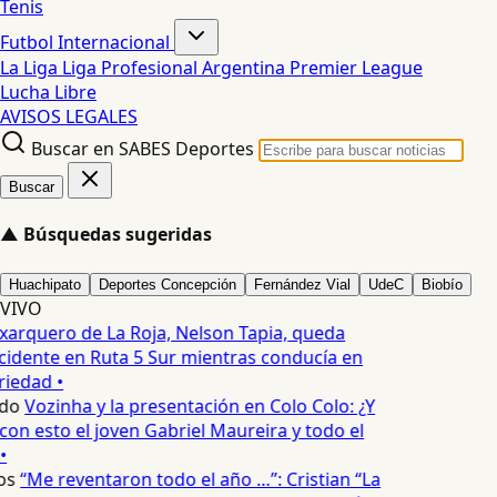
Tenis
Futbol Internacional
La Liga
Liga Profesional Argentina
Premier League
Lucha Libre
AVISOS LEGALES
Buscar en SABES Deportes
Buscar
▲
Búsquedas sugeridas
Huachipato
Deportes Concepción
Fernández Vial
UdeC
Biobío
VIVO
xarquero de La Roja, Nelson Tapia, queda
cidente en Ruta 5 Sur mientras conducía en
iedad •
do
Vozinha y la presentación en Colo Colo: ¿Y
n esto el joven Gabriel Maureira y todo el
•
os
“Me reventaron todo el año …”: Cristian “La