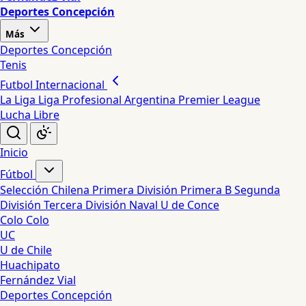
Deportes Concepción
Más
Deportes Concepción
Tenis
Futbol Internacional
La Liga
Liga Profesional Argentina
Premier League
Lucha Libre
Inicio
Fútbol
Selección Chilena
Primera División
Primera B
Segunda
División
Tercera División
Naval
U de Conce
Colo Colo
UC
U de Chile
Huachipato
Fernández Vial
Deportes Concepción