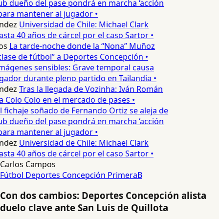
ub dueño del pase pondrá en marcha ‘acción
para mantener al jugador •
ndez
Universidad de Chile: Michael Clark
asta 40 años de cárcel por el caso Sartor •
os
La tarde-noche donde la “Nona” Muñoz
lase de fútbol” a Deportes Concepción •
mágenes sensibles: Grave temporal causa
ador durante pleno partido en Tailandia •
ndez
Tras la llegada de Vozinha: Iván Román
a Colo Colo en el mercado de pases •
l fichaje soñado de Fernando Ortiz se aleja de
ub dueño del pase pondrá en marcha ‘acción
para mantener al jugador •
ndez
Universidad de Chile: Michael Clark
asta 40 años de cárcel por el caso Sartor •
Carlos Campos
Fútbol
Deportes Concepción
PrimeraB
Con dos cambios: Deportes Concepción alista
duelo clave ante San Luis de Quillota