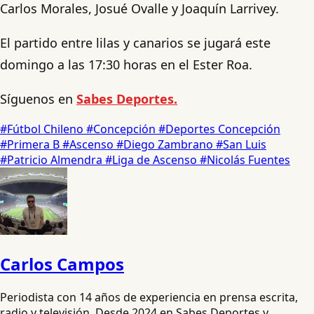
Carlos Morales, Josué Ovalle y Joaquín Larrivey.
El partido entre lilas y canarios se jugará este
domingo a las 17:30 horas en el Ester Roa.
Síguenos en
Sabes Deportes.
#Fútbol Chileno
#Concepción
#Deportes Concepción
#Primera B
#Ascenso
#Diego Zambrano
#San Luis
#Patricio Almendra
#Liga de Ascenso
#Nicolás Fuentes
Carlos Campos
Periodista con 14 años de experiencia en prensa escrita,
radio y televisión. Desde 2024 en Sabes Deportes y