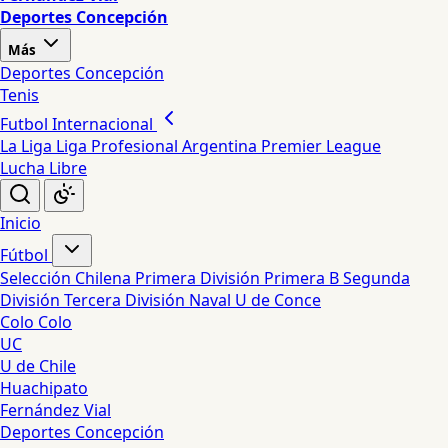
Deportes Concepción
Más
Deportes Concepción
Tenis
Futbol Internacional
La Liga
Liga Profesional Argentina
Premier League
Lucha Libre
Inicio
Fútbol
Selección Chilena
Primera División
Primera B
Segunda
División
Tercera División
Naval
U de Conce
Colo Colo
UC
U de Chile
Huachipato
Fernández Vial
Deportes Concepción