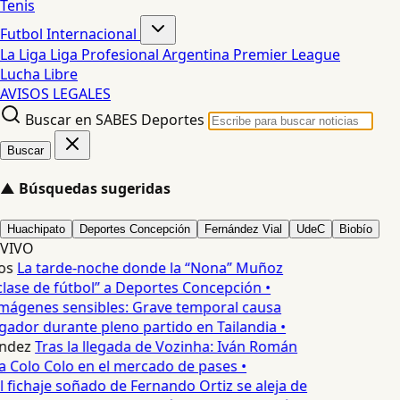
Tenis
Futbol Internacional
La Liga
Liga Profesional Argentina
Premier League
Lucha Libre
AVISOS LEGALES
Buscar en SABES Deportes
Buscar
▲
Búsquedas sugeridas
Huachipato
Deportes Concepción
Fernández Vial
UdeC
Biobío
VIVO
os
La tarde-noche donde la “Nona” Muñoz
lase de fútbol” a Deportes Concepción •
mágenes sensibles: Grave temporal causa
ador durante pleno partido en Tailandia •
ndez
Tras la llegada de Vozinha: Iván Román
a Colo Colo en el mercado de pases •
l fichaje soñado de Fernando Ortiz se aleja de