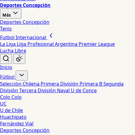
Deportes Concepción
Más
Deportes Concepción
Tenis
Futbol Internacional
La Liga
Liga Profesional Argentina
Premier League
Lucha Libre
Inicio
Fútbol
Selección Chilena
Primera División
Primera B
Segunda
División
Tercera División
Naval
U de Conce
Colo Colo
UC
U de Chile
Huachipato
Fernández Vial
Deportes Concepción