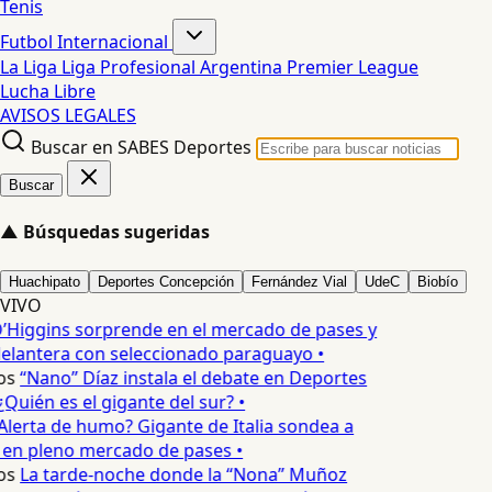
Tenis
Futbol Internacional
La Liga
Liga Profesional Argentina
Premier League
Lucha Libre
AVISOS LEGALES
Buscar en SABES Deportes
Buscar
▲
Búsquedas sugeridas
Huachipato
Deportes Concepción
Fernández Vial
UdeC
Biobío
VIVO
’Higgins sorprende en el mercado de pases y
elantera con seleccionado paraguayo •
os
“Nano” Díaz instala el debate en Deportes
Quién es el gigante del sur? •
Alerta de humo? Gigante de Italia sondea a
 en pleno mercado de pases •
os
La tarde-noche donde la “Nona” Muñoz