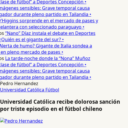
lase de fútbol” a Deportes Concepción •
mágenes sensibles: Grave temporal causa
ador durante pleno partido en Tailandia •
’Higgins sorprende en el mercado de pases y
elantera con seleccionado paraguayo •
os
“Nano” Díaz instala el debate en Deportes
Quién es el gigante del sur? •
Alerta de humo? Gigante de Italia sondea a
 en pleno mercado de pases •
os
La tarde-noche donde la “Nona” Muñoz
lase de fútbol” a Deportes Concepción •
mágenes sensibles: Grave temporal causa
ador durante pleno partido en Tailandia •
Pedro Hernandez
Universidad Católica
Fútbol
Universidad Católica recibe dolorosa sanción
por triste episodio en el fútbol chileno