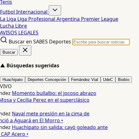
Tenis
Futbol Internacional
La Liga
Liga Profesional Argentina
Premier League
Lucha Libre
AVISOS LEGALES
Buscar en SABES Deportes
Buscar
▲
Búsquedas sugeridas
Huachipato
Deportes Concepción
Fernández Vial
UdeC
Biobío
VIVO
ndez
Momento bullalbo: el jocoso abrazo
Mosa y Cecilia Perez en el superclásico
ndez
Naval mete presión en la cima de
nció a Aguará en El Morro •
ndez
Huachipato sin salida: cayó goleado ante
 CAP Acero •