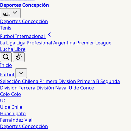
Deportes Concepción
Más
Deportes Concepción
Tenis
Futbol Internacional
La Liga
Liga Profesional Argentina
Premier League
Lucha Libre
Inicio
Fútbol
Selección Chilena
Primera División
Primera B
Segunda
División
Tercera División
Naval
U de Conce
Colo Colo
UC
U de Chile
Huachipato
Fernández Vial
Deportes Concepción