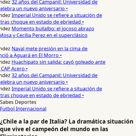
ndez
32 años del Campanil: Universidad de
lebra un nuevo aniversario •
ndez
Imperial Unido se refiere a situación de
tras choque en estado de ebriedad •
ndez
Momento bullalbo: el jocoso abrazo
Mosa y Cecilia Perez en el superclásico
ndez
Naval mete presión en la cima de
nció a Aguará en El Morro •
ndez
Huachipato sin salida: cayó goleado ante
 CAP Acero •
ndez
32 años del Campanil: Universidad de
lebra un nuevo aniversario •
ndez
Imperial Unido se refiere a situación de
tras choque en estado de ebriedad •
Sabes Deportes
Futbol Internacional
¿Chile a la par de Italia? La dramática situación
que vive el campeón del mundo en las