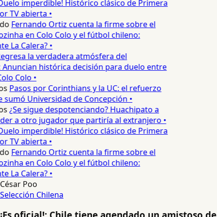
Duelo imperdible! Histórico clásico de Primera
or TV abierta •
edo
Fernando Ortiz cuenta la firme sobre el
zinha en Colo Colo y el fútbol chileno:
e La Calera? •
egresa la verdadera atmósfera del
 Anuncian histórica decisión para duelo entre
olo Colo •
os
Pasos por Corinthians y la UC: el refuerzo
e sumó Universidad de Concepción •
os
¿Se sigue despotenciando? Huachipato a
er a otro jugador que partiría al extranjero •
Duelo imperdible! Histórico clásico de Primera
or TV abierta •
edo
Fernando Ortiz cuenta la firme sobre el
zinha en Colo Colo y el fútbol chileno:
e La Calera? •
César Poo
Selección Chilena
¡Es oficial!: Chile tiene agendado un amistoso de