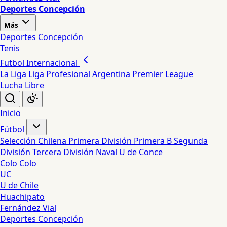
Deportes Concepción
Más
Deportes Concepción
Tenis
Futbol Internacional
La Liga
Liga Profesional Argentina
Premier League
Lucha Libre
Inicio
Fútbol
Selección Chilena
Primera División
Primera B
Segunda
División
Tercera División
Naval
U de Conce
Colo Colo
UC
U de Chile
Huachipato
Fernández Vial
Deportes Concepción