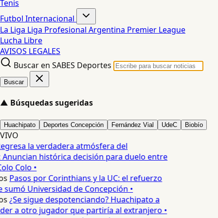
Tenis
Futbol Internacional
La Liga
Liga Profesional Argentina
Premier League
Lucha Libre
AVISOS LEGALES
Buscar en SABES Deportes
Buscar
▲
Búsquedas sugeridas
Huachipato
Deportes Concepción
Fernández Vial
UdeC
Biobío
VIVO
egresa la verdadera atmósfera del
 Anuncian histórica decisión para duelo entre
olo Colo •
os
Pasos por Corinthians y la UC: el refuerzo
e sumó Universidad de Concepción •
os
¿Se sigue despotenciando? Huachipato a
er a otro jugador que partiría al extranjero •