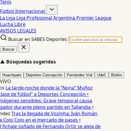
Tenis
Futbol Internacional
La Liga
Liga Profesional Argentina
Premier League
Lucha Libre
AVISOS LEGALES
Buscar en SABES Deportes
Buscar
▲
Búsquedas sugeridas
Huachipato
Deportes Concepción
Fernández Vial
UdeC
Biobío
VIVO
os
La tarde-noche donde la “Nona” Muñoz
lase de fútbol” a Deportes Concepción •
mágenes sensibles: Grave temporal causa
ador durante pleno partido en Tailandia •
ndez
Tras la llegada de Vozinha: Iván Román
a Colo Colo en el mercado de pases •
l fichaje soñado de Fernando Ortiz se aleja de