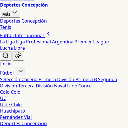
Deportes Concepción
Más
Deportes Concepción
Tenis
Futbol Internacional
La Liga
Liga Profesional Argentina
Premier League
Lucha Libre
Inicio
Fútbol
Selección Chilena
Primera División
Primera B
Segunda
División
Tercera División
Naval
U de Conce
Colo Colo
UC
U de Chile
Huachipato
Fernández Vial
Deportes Concepción