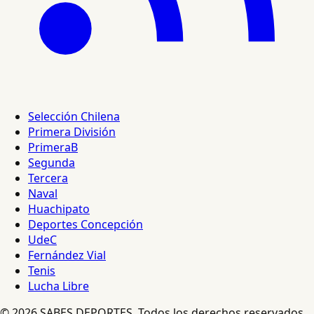
Selección Chilena
Primera División
PrimeraB
Segunda
Tercera
Naval
Huachipato
Deportes Concepción
UdeC
Fernández Vial
Tenis
Lucha Libre
© 2026 SABES DEPORTES. Todos los derechos reservados.