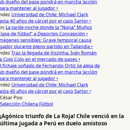
ub dueño del pase pondrá en marcha ‘acción
para mantener al jugador •
ndez
Universidad de Chile: Michael Clark
asta 40 años de cárcel por el caso Sartor •
os
La tarde-noche donde la “Nona” Muñoz
lase de fútbol” a Deportes Concepción •
mágenes sensibles: Grave temporal causa
ador durante pleno partido en Tailandia •
ndez
Tras la llegada de Vozinha: Iván Román
a Colo Colo en el mercado de pases •
l fichaje soñado de Fernando Ortiz se aleja de
ub dueño del pase pondrá en marcha ‘acción
para mantener al jugador •
ndez
Universidad de Chile: Michael Clark
asta 40 años de cárcel por el caso Sartor •
César Poo
Selección Chilena
Fútbol
¡Agónico triunfo de La Roja! Chile venció en la
última jugada a Perú en duelo amistoso