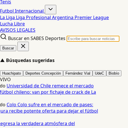
Tenis
Futbol Internacional
La Liga
Liga Profesional Argentina
Premier League
Lucha Libre
AVISOS LEGALES
Buscar en SABES Deportes
Buscar
▲
Búsquedas sugeridas
Huachipato
Deportes Concepción
Fernández Vial
UdeC
Biobío
VIVO
edo
Universidad de Chile remece el mercado
fútbol chileno: van por fichaje de crack de La
edo
Colo Colo sufre en el mercado de pases:
ura recibe potente oferta para dejar el fútbol
egresa la verdadera atmósfera del