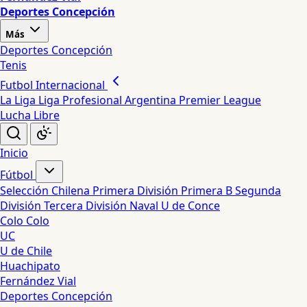
Deportes Concepción
Más
Deportes Concepción
Tenis
Futbol Internacional
La Liga
Liga Profesional Argentina
Premier League
Lucha Libre
Inicio
Fútbol
Selección Chilena
Primera División
Primera B
Segunda
División
Tercera División
Naval
U de Conce
Colo Colo
UC
U de Chile
Huachipato
Fernández Vial
Deportes Concepción