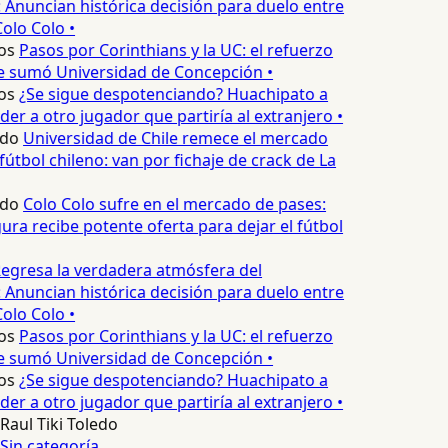
 Anuncian histórica decisión para duelo entre
olo Colo •
os
Pasos por Corinthians y la UC: el refuerzo
e sumó Universidad de Concepción •
os
¿Se sigue despotenciando? Huachipato a
er a otro jugador que partiría al extranjero •
edo
Universidad de Chile remece el mercado
fútbol chileno: van por fichaje de crack de La
edo
Colo Colo sufre en el mercado de pases:
ura recibe potente oferta para dejar el fútbol
egresa la verdadera atmósfera del
 Anuncian histórica decisión para duelo entre
olo Colo •
os
Pasos por Corinthians y la UC: el refuerzo
e sumó Universidad de Concepción •
os
¿Se sigue despotenciando? Huachipato a
er a otro jugador que partiría al extranjero •
Raul Tiki Toledo
Sin categoría